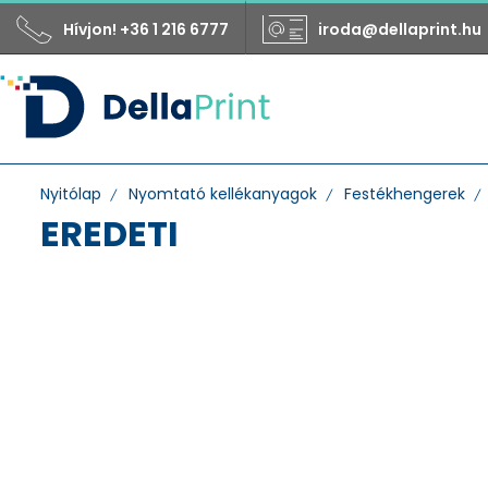
Hívjon! +36 1 216 6777
iroda@dellaprint.hu
Nyitólap
Nyomtató kellékanyagok
Festékhengerek
EREDETI
Gyártó
BLITZ
Egyéb
Jolly
Meto