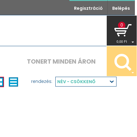
Regisztráció
Belépés
0
0
,00
Ft
TONERT MINDEN ÁRON
rendezés:
NÉV - CSÖKKENŐ