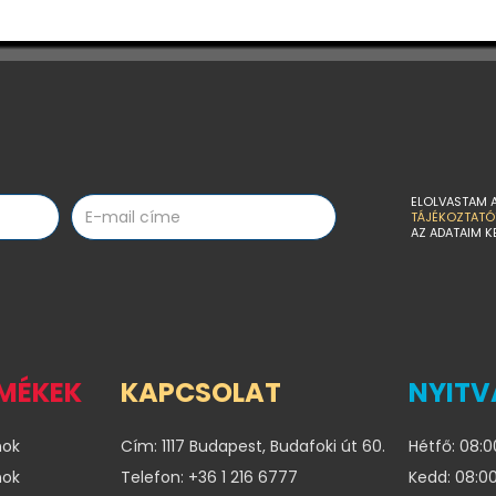
ELOLVASTAM 
TÁJÉKOZTATÓ
AZ ADATAIM K
RMÉKEK
KAPCSOLAT
NYITV
nok
Cím: 1117 Budapest, Budafoki út 60.
Hétfő: 08:0
nok
Telefon: +36 1 216 6777
Kedd: 08:00