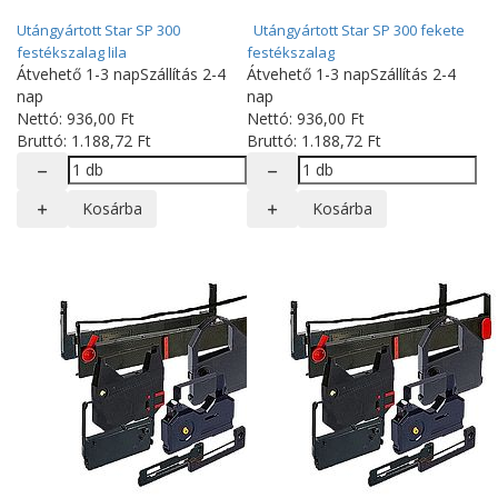
Utángyártott Star SP 300
Utángyártott Star SP 300 fekete
festékszalag lila
festékszalag
Átvehető 1-3 nap
Szállítás 2-4
Átvehető 1-3 nap
Szállítás 2-4
nap
nap
Nettó:
936
,00
Ft
Nettó:
936
,00
Ft
Bruttó:
1.188
,72
Ft
Bruttó:
1.188
,72
Ft
Kosárba
Kosárba