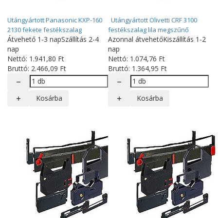
Utángyártott Panasonic KXP-160
Utángyártott Olivetti CRF 3100
2130 fekete festékszalag
festékszalag lila megszűnő
Átvehető 1-3 nap
Szállítás 2-4
Azonnal átvehető
Kiszállítás 1-2
nap
nap
Nettó:
1.941
,80
Ft
Nettó:
1.074
,76
Ft
Bruttó:
2.466
,09
Ft
Bruttó:
1.364
,95
Ft
Kosárba
Kosárba