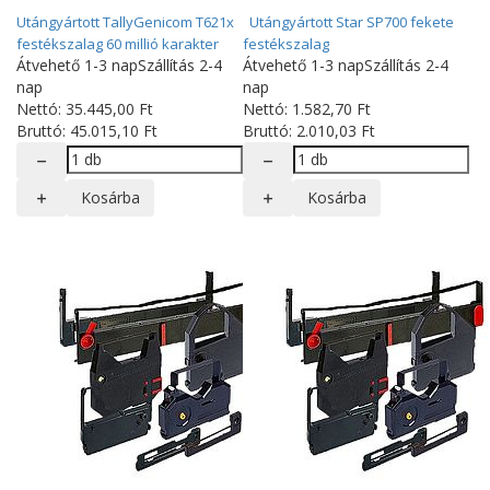
Utángyártott TallyGenicom T621x
Utángyártott Star SP700 fekete
festékszalag 60 millió karakter
festékszalag
Átvehető 1-3 nap
Szállítás 2-4
Átvehető 1-3 nap
Szállítás 2-4
nap
nap
Nettó:
35.445
,00
Ft
Nettó:
1.582
,70
Ft
Bruttó:
45.015
,10
Ft
Bruttó:
2.010
,03
Ft
Kosárba
Kosárba