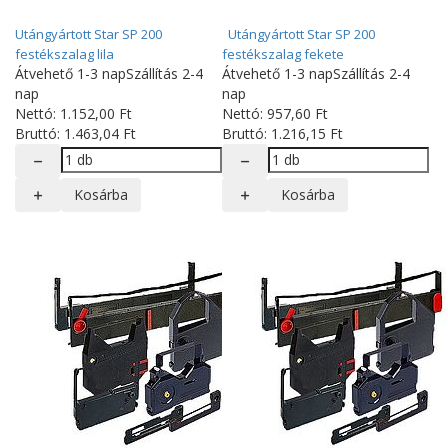
Utángyártott Star SP 200
Utángyártott Star SP 200
festékszalag lila
festékszalag fekete
Átvehető 1-3 nap
Szállítás 2-4
Átvehető 1-3 nap
Szállítás 2-4
nap
nap
Nettó:
1.152
,00
Ft
Nettó:
957
,60
Ft
Bruttó:
1.463
,04
Ft
Bruttó:
1.216
,15
Ft
Kosárba
Kosárba