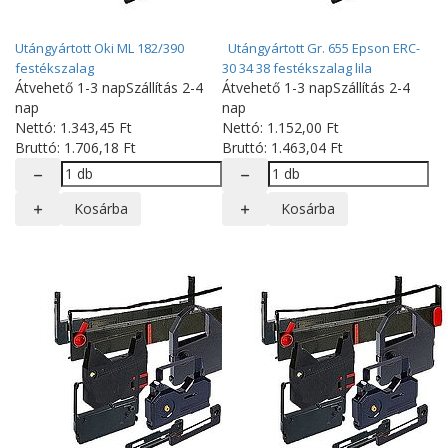
Utángyártott Oki ML 182/390
Utángyártott Gr. 655 Epson ERC-
festékszalag
30 34 38 festékszalag lila
Átvehető 1-3 nap
Szállítás 2-4
Átvehető 1-3 nap
Szállítás 2-4
nap
nap
Nettó:
1.343
,45
Ft
Nettó:
1.152
,00
Ft
Bruttó:
1.706
,18
Ft
Bruttó:
1.463
,04
Ft
Kosárba
Kosárba