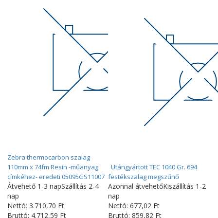
Zebra thermocarbon szalag
110mm x 74fm Resin -műanyag
Utángyártott TEC 1040 Gr. 694
címkéhez- eredeti 05095GS11007
festékszalag megszűnő
Átvehető 1-3 nap
Szállítás 2-4
Azonnal átvehető
Kiszállítás 1-2
nap
nap
Nettó:
3.710
,70
Ft
Nettó:
677
,02
Ft
Bruttó:
4.712
,59
Ft
Bruttó:
859
,82
Ft