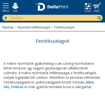
Menü
Fiók
Szűrő
Kosár
Nyitólap
Nyomtató kellékanyagok
Festékszalagok
Festékszalagok
A mátrix nyomtatók gyakorlatilag csak szöveg nyomtatásra
lettek tervezve, így nagyon gazdaságosak vállalkozások
számára.
A mátrix nyomtatók kellékanyagai a festékszalagok,
melyek leginkább két színben, feketében és pirosban elérhetőek.
Festékszalagjaink és javítószalagjaink között
Citizen
,
Niko,
Oki
,
Pelikan
és más gyártók termékei közül is válogathat.