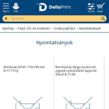
Menü
Fiók
Szűrő
Kosár
Nyitólap
Papír, író- és irodaszer
Irodai papíráru
Nyomtatványok
Nyomtatványok
Bértasak fehér 110x190 mm
Beruházás tárgyi eszközök
B.17-71/UJ
egyedi nyilvántartó lapja A4
fekvő B.11-64