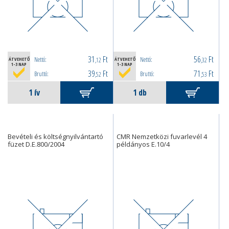
31
Ft
56
Ft
Nettó:
Nettó:
ÁTVEHETŐ
,12
ÁTVEHETŐ
,32
1-3 NAP
1-3 NAP
39
Ft
71
Ft
Bruttó:
Bruttó:
,52
,53
Bevételi és költségnyilvántartó
CMR Nemzetközi fuvarlevél 4
füzet D.E.800/2004
példányos E.10/4