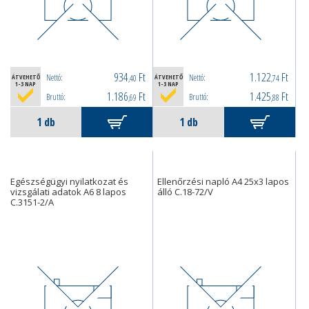
934
Ft
1.122
Ft
Nettó:
Nettó:
ÁTVEHETŐ
,40
ÁTVEHETŐ
,74
1-3 NAP
1-3 NAP
1.186
Ft
1.425
Ft
Bruttó:
Bruttó:
,69
,88
Egészségügyi nyilatkozat és
Ellenőrzési napló A4 25x3 lapos
vizsgálati adatok A6 8 lapos
álló C.18-72/V
C.3151-2/A