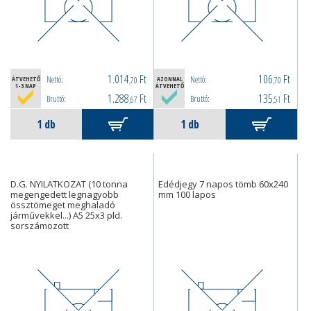
1.014
Ft
106
Ft
Nettó:
Nettó:
ÁTVEHETŐ
,70
AZONNAL
,70
1-3 NAP
ÁTVEHETŐ
1.288
Ft
135
Ft
Bruttó:
Bruttó:
,67
,51
D.G. NYILATKOZAT (10 tonna
Edédjegy 7 napos tömb 60x240
megengedett legnagyobb
mm 100 lapos
össztömeget meghaladó
járművekkel...) A5 25x3 pld.
sorszámozott