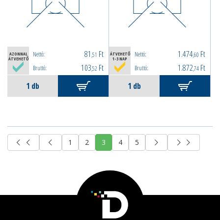
81
Ft
1.474
Ft
Nettó:
Nettó:
AZONNAL
,51
ÁTVEHETŐ
,60
ÁTVEHETŐ
1-3 NAP
103
Ft
1.872
Ft
Bruttó:
Bruttó:
,52
,74
1
2
3
4
5