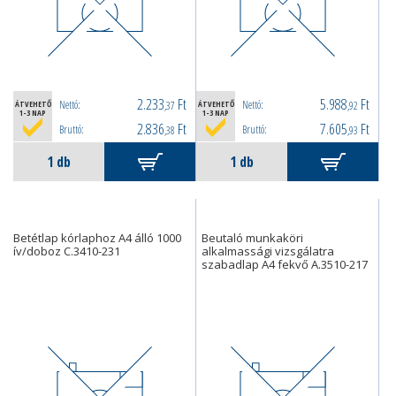
2.233
Ft
5.988
Ft
Nettó:
Nettó:
ÁTVEHETŐ
,37
ÁTVEHETŐ
,92
1-3 NAP
1-3 NAP
2.836
Ft
7.605
Ft
Bruttó:
Bruttó:
,38
,93
Betétlap kórlaphoz A4 álló 1000
Beutaló munkaköri
ív/doboz C.3410-231
alkalmassági vizsgálatra
szabadlap A4 fekvő A.3510-217