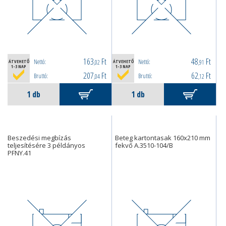
163
Ft
48
Ft
Nettó:
Nettó:
ÁTVEHETŐ
,02
ÁTVEHETŐ
,91
1-3 NAP
1-3 NAP
207
Ft
62
Ft
Bruttó:
Bruttó:
,04
,12
Beszedési megbízás
Beteg kartontasak 160x210 mm
teljesítésére 3 példányos
fekvő A.3510-104/B
PFNY.41