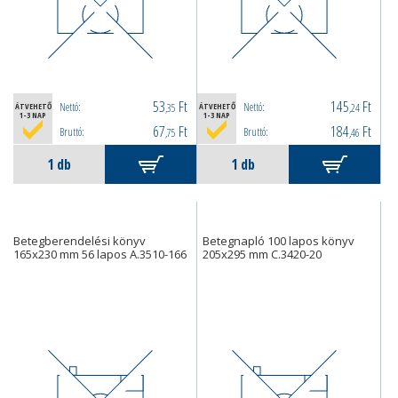
53
Ft
145
Ft
Nettó:
Nettó:
ÁTVEHETŐ
,35
ÁTVEHETŐ
,24
1-3 NAP
1-3 NAP
67
Ft
184
Ft
Bruttó:
Bruttó:
,75
,46
Betegberendelési könyv
Betegnapló 100 lapos könyv
165x230 mm 56 lapos A.3510-166
205x295 mm C.3420-20