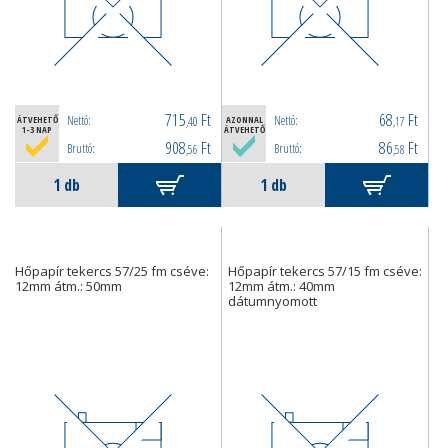
715
Ft
68
Ft
Nettó:
Nettó:
ÁTVEHETŐ
,40
AZONNAL
,17
1-3 NAP
ÁTVEHETŐ
908
Ft
86
Ft
Bruttó:
Bruttó:
,56
,58
Hőpapír tekercs 57/25 fm cséve:
Hőpapír tekercs 57/15 fm cséve:
12mm átm.: 50mm
12mm átm.: 40mm
dátumnyomott