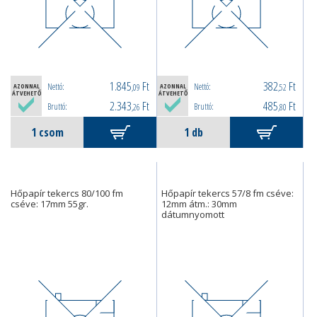
1.845
Ft
382
Ft
Nettó:
Nettó:
AZONNAL
,09
AZONNAL
,52
ÁTVEHETŐ
ÁTVEHETŐ
2.343
Ft
485
Ft
Bruttó:
Bruttó:
,26
,80
Hőpapír tekercs 80/100 fm
Hőpapír tekercs 57/8 fm cséve:
cséve: 17mm 55gr.
12mm átm.: 30mm
dátumnyomott