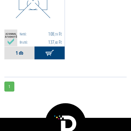
108
Ft
Nettó:
AZONNAL
,19
ÁTVEHETŐ
137
Ft
Bruttó:
,40
1