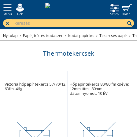
Menü
Fiók
Szűrő
Kosár
Nyitólap
Papír, író- és irodaszer
Irodai papíráru
Tekercses papír
Th
Thermotekercsek
Victoria hőpapír tekercs 57/70/12
Hőpapír tekercs 80/80 fm cséve:
63fm. 46g
12mm átm.: 80mm
dátumnyomott 10 ÉV