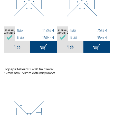
118
Ft
75
Ft
Nettó:
Nettó:
AZONNAL
,56
AZONNAL
,58
ÁTVEHETŐ
ÁTVEHETŐ
150
Ft
95
Ft
Bruttó:
Bruttó:
,57
,99
Hőpapír tekercs 37/30 fm cséve:
12mm átm.: 50mm dátumnyomott