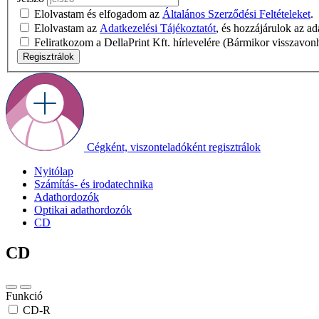
Elolvastam és elfogadom az
Általános Szerződési Feltételeket
.
Elolvastam az
Adatkezelési Tájékoztatót
, és hozzájárulok az a
Feliratkozom a DellaPrint Kft. hírlevelére (Bármikor visszavon
Regisztrálok
Cégként, viszonteladóként regisztrálok
Nyitólap
Számítás- és irodatechnika
Adathordozók
Optikai adathordozók
CD
CD
Funkció
CD-R