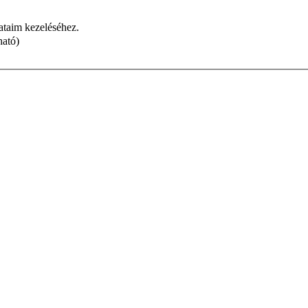
dataim kezeléséhez.
ható)