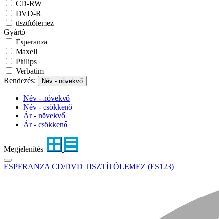
CD-RW
DVD-R
tisztítólemez
Gyártó
Esperanza
Maxell
Philips
Verbatim
Rendezés:
Név - növekvő
Név - növekvő
Név - csökkenő
Ár - növekvő
Ár - csökkenő
Megjelenítés:
ESPERANZA CD/DVD TISZTÍTÓLEMEZ (ES123)