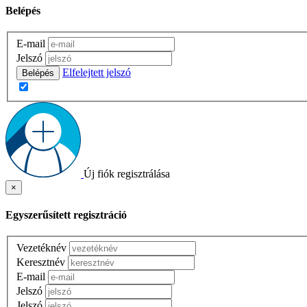
Belépés
E-mail
Jelszó
Elfelejtett jelszó
Belépés
Új fiók regisztrálása
×
Egyszerűsített regisztráció
Vezetéknév
Keresztnév
E-mail
Jelszó
Jelszó