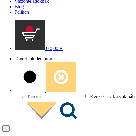
Viszonteladóknak
Blog
Pelikan
0
0
,00
Ft
Tonert minden áron
Keresés csak az aktuáli
×