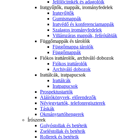
Jelölőcímkék és adagolóik
Iratgyűjtők, mappák, irományfedelek
Iratgyűjtők
Gumismappák
Iratvédő és konferenciamappák
Szalagos irományfedelek
Villámzáras mappák, felírótáblák
Függőmappák és tárolóik
Függőmappa tárolók
Függőmappák
Fiókos irattárolók, archiváló dobozok
Fiókos irattárolók
Archiváló dobozok
Irattálcák, iratpapucsok
Irattálcák
Iratpapucsok
Prospektustartók
Aláírókönyvek, előrendezők
Névjegytartók, telefonregiszterek
Táskák
Okmánytartóhengerek
Írószerek
Golyóstollak és betéteik
Zseléstollak és betéteik
Rollerek és betéteik