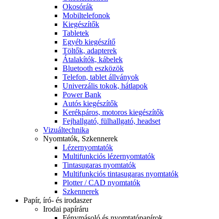
Okosórák
Mobiltelefonok
Kiegészítők
Tabletek
Egyéb kiegészítő
Töltők, adapterek
Átalakítók, kábelek
Bluetooth eszközök
Telefon, tablet állványok
Univerzális tokok, hátlapok
Power Bank
Autós kiegészítők
Kerékpáros, motoros kiegészítők
Fejhallgató, fülhallgató, headset
Vizuáltechnika
Nyomtatók, Szkennerek
Lézernyomtatók
Multifunkciós lézernyomtatók
Tintasugaras nyomtatók
Multifunkciós tintasugaras nyomtatók
Plotter / CAD nyomtatók
Szkennerek
Papír, író- és irodaszer
Irodai papíráru
Fénymásoló és nyomtatópapírok