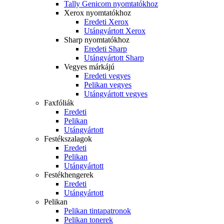
Tally Genicom nyomtatókhoz
Xerox nyomtatókhoz
Eredeti Xerox
Utángyártott Xerox
Sharp nyomtatókhoz
Eredeti Sharp
Utángyártott Sharp
Vegyes márkájú
Eredeti vegyes
Pelikan vegyes
Utángyártott vegyes
Faxfóliák
Eredeti
Pelikan
Utángyártott
Festékszalagok
Eredeti
Pelikan
Utángyártott
Festékhengerek
Eredeti
Utángyártott
Pelikan
Pelikan tintapatronok
Pelikan tonerek