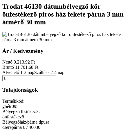
Trodat 46130 dátumbélyegző kör
önfestékező piros ház fekete párna 3 mm
átmérő 30 mm
Ár / Kedvezmény
Nettó
9.213
,92
Ft
Bruttó
11.701
,68
Ft
Átvehető 1-3 nap
Szállítás 2-4 nap
Tulajdonságok
Termékkód:
gbétr095
Bélyegző festékezés:
önfestékező
Bélyegzőház/párna típusa:
cserepárna 6 / 46030