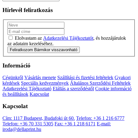
Hírlevél feliratkozás
Elolvastam az
Adatkezelési Tájékoztatót
, és hozzájárulok
az adataim kezeléséhez.
Feliratkozom
Bármikor visszavonható
Információ
Cégünkről
Vásárlás menete
Szállítási és fizetési feltételek
Gyakori
kérdések
Speciális kedvezmények
Általános Szerződési Feltételek
Adatkezelési Tájékoztató
Elállás a szerződéstől
Cookie információ
és beállítások
Kapcsolat
Kapcsolat
Cím: 1117 Budapest, Budafoki út 60.
Telefon: +36 1 216 6777
Telefon: +36 70 331 5305
Fax: +36 1 218 6171
E-mail:
iroda@dellaprint.hu