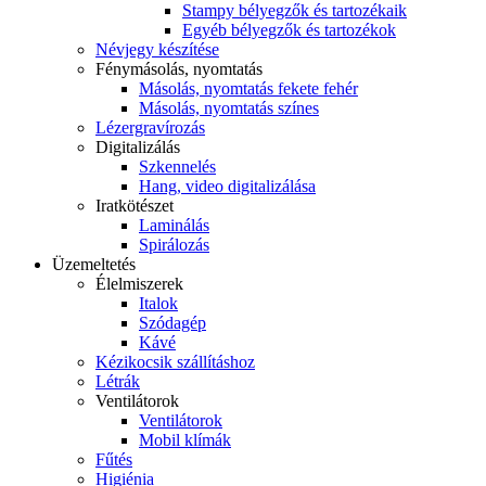
Stampy bélyegzők és tartozékaik
Egyéb bélyegzők és tartozékok
Névjegy készítése
Fénymásolás, nyomtatás
Másolás, nyomtatás fekete fehér
Másolás, nyomtatás színes
Lézergravírozás
Digitalizálás
Szkennelés
Hang, video digitalizálása
Iratkötészet
Laminálás
Spirálozás
Üzemeltetés
Élelmiszerek
Italok
Szódagép
Kávé
Kézikocsik szállításhoz
Létrák
Ventilátorok
Ventilátorok
Mobil klímák
Fűtés
Higiénia