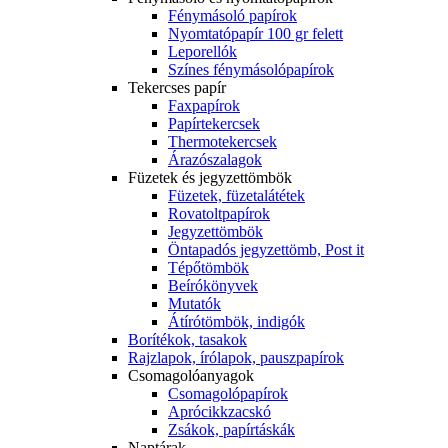
Fénymásoló papírok
Nyomtatópapír 100 gr felett
Leporellók
Színes fénymásolópapírok
Tekercses papír
Faxpapírok
Papírtekercsek
Thermotekercsek
Árazószalagok
Füzetek és jegyzettömbök
Füzetek, füzetalátétek
Rovatoltpapírok
Jegyzettömbök
Öntapadós jegyzettömb, Post it
Tépőtömbök
Beírókönyvek
Mutatók
Átírótömbök, indigók
Borítékok, tasakok
Rajzlapok, írólapok, pauszpapírok
Csomagolóanyagok
Csomagolópapírok
Aprócikkzacskó
Zsákok, papírtáskák
Naptárak