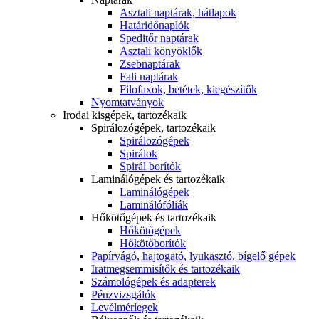
Asztali naptárak, hátlapok
Határidőnaplók
Speditőr naptárak
Asztali könyöklők
Zsebnaptárak
Fali naptárak
Filofaxok, betétek, kiegészítők
Nyomtatványok
Irodai kisgépek, tartozékaik
Spirálozógépek, tartozékaik
Spirálozógépek
Spirálok
Spirál borítók
Laminálógépek és tartozékaik
Laminálógépek
Laminálófóliák
Hőkötőgépek és tartozékaik
Hőkötőgépek
Hőkötőborítók
Papírvágó, hajtogató, lyukasztó, bígelő gépek
Iratmegsemmisítők és tartozékaik
Számológépek és adapterek
Pénzvizsgálók
Levélmérlegek