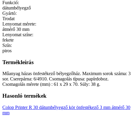
Funkció:
dátumbélyegző
Gyártó:
Trodat
Lenyomat mérete:
átmérő 30 mm
Lenyomat színe:
fekete
Szín:
piros
Termékleírás
Műanyag házas önfestékező bélyegzőház. Maximum sorok száma: 3
sor. Cserepárna: 6/4910. Csomagolás típusa: papírdoboz.
Csomagolás mérete (mm) : 61 x 29 x 70. Súly: 38 g.
Hasonló termékek
Colop Printer R 30 dátumbélyegző kör önfestékező 3 mm átmérő 30
mm