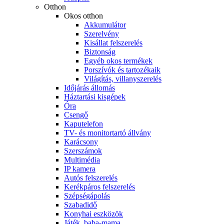
Otthon
Okos otthon
Akkumulátor
Szerelvény
Kisállat felszerelés
Biztonság
Egyéb okos termékek
Porszívók és tartozékaik
Világítás, villanyszerelés
Időjárás állomás
Háztartási kisgépek
Óra
Csengő
Kaputelefon
TV- és monitortartó állvány
Karácsony
Szerszámok
Multimédia
IP kamera
Autós felszerelés
Kerékpáros felszerelés
Szépségápolás
Szabadidő
Konyhai eszközök
Játék, baba-mama