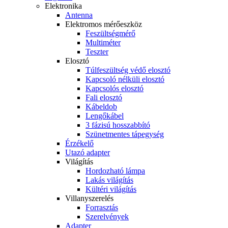
Elektronika
Antenna
Elektromos mérőeszköz
Feszültségmérő
Multiméter
Teszter
Elosztó
Túlfeszültség védő elosztó
Kapcsoló nélküli elosztó
Kapcsolós elosztó
Fali elosztó
Kábeldob
Lengőkábel
3 fázisú hosszabbító
Szünetmentes tápegység
Érzékelő
Utazó adapter
Világítás
Hordozható lámpa
Lakás világítás
Kültéri világítás
Villanyszerelés
Forrasztás
Szerelvények
Adapter