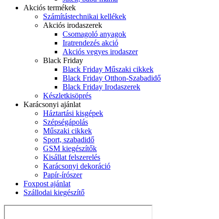
Akciós termékek
Számítástechnikai kellékek
Akciós irodaszerek
Csomagoló anyagok
Iratrendezés akció
Akciós vegyes irodaszer
Black Friday
Black Friday Műszaki cikkek
Black Friday Otthon-Szabadidő
Black Friday Irodaszerek
Készletkisöprés
Karácsonyi ajánlat
Háztartási kisgépek
Szépségápolás
Műszaki cikkek
Sport, szabadidő
GSM kiegészítők
Kisállat felszerelés
Karácsonyi dekoráció
Papír-írószer
Foxpost ajánlat
Szállodai kiegészítő