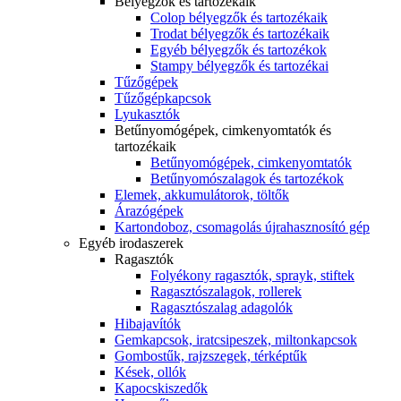
Bélyegzők és tartozékaik
Colop bélyegzők és tartozékaik
Trodat bélyegzők és tartozékaik
Egyéb bélyegzők és tartozékok
Stampy bélyegzők és tartozékai
Tűzőgépek
Tűzőgépkapcsok
Lyukasztók
Betűnyomógépek, cimkenyomtatók és
tartozékaik
Betűnyomógépek, cimkenyomtatók
Betűnyomószalagok és tartozékok
Elemek, akkumulátorok, töltők
Árazógépek
Kartondoboz, csomagolás újrahasznosító gép
Egyéb irodaszerek
Ragasztók
Folyékony ragasztók, sprayk, stiftek
Ragasztószalagok, rollerek
Ragasztószalag adagolók
Hibajavítók
Gemkapcsok, iratcsipeszek, miltonkapcsok
Gombostűk, rajzszegek, térképtűk
Kések, ollók
Kapocskiszedők