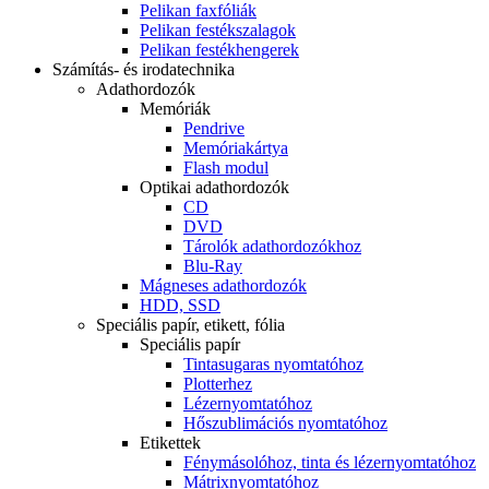
Pelikan faxfóliák
Pelikan festékszalagok
Pelikan festékhengerek
Számítás- és irodatechnika
Adathordozók
Memóriák
Pendrive
Memóriakártya
Flash modul
Optikai adathordozók
CD
DVD
Tárolók adathordozókhoz
Blu-Ray
Mágneses adathordozók
HDD, SSD
Speciális papír, etikett, fólia
Speciális papír
Tintasugaras nyomtatóhoz
Plotterhez
Lézernyomtatóhoz
Hőszublimációs nyomtatóhoz
Etikettek
Fénymásolóhoz, tinta és lézernyomtatóhoz
Mátrixnyomtatóhoz