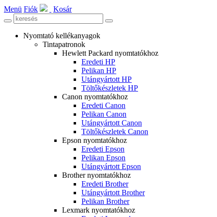
Menü
Fiók
Kosár
Nyomtató kellékanyagok
Tintapatronok
Hewlett Packard nyomtatókhoz
Eredeti HP
Pelikan HP
Utángyártott HP
Töltőkészletek HP
Canon nyomtatókhoz
Eredeti Canon
Pelikan Canon
Utángyártott Canon
Töltőkészletek Canon
Epson nyomtatókhoz
Eredeti Epson
Pelikan Epson
Utángyártott Epson
Brother nyomtatókhoz
Eredeti Brother
Utángyártott Brother
Pelikan Brother
Lexmark nyomtatókhoz