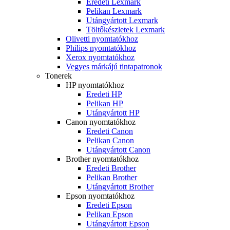
Eredeti Lexmark
Pelikan Lexmark
Utángyártott Lexmark
Töltőkészletek Lexmark
Olivetti nyomtatókhoz
Philips nyomtatókhoz
Xerox nyomtatókhoz
Vegyes márkájú tintapatronok
Tonerek
HP nyomtatókhoz
Eredeti HP
Pelikan HP
Utángyártott HP
Canon nyomtatókhoz
Eredeti Canon
Pelikan Canon
Utángyártott Canon
Brother nyomtatókhoz
Eredeti Brother
Pelikan Brother
Utángyártott Brother
Epson nyomtatókhoz
Eredeti Epson
Pelikan Epson
Utángyártott Epson