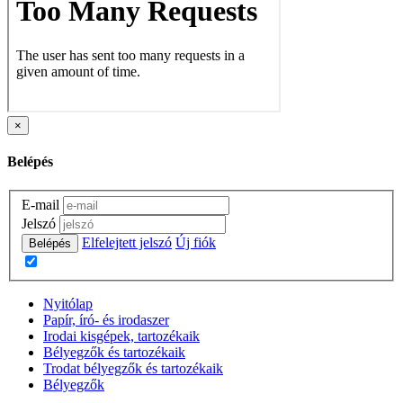
×
Belépés
E-mail
Jelszó
Elfelejtett jelszó
Új fiók
Belépés
Nyitólap
Papír, író- és irodaszer
Irodai kisgépek, tartozékaik
Bélyegzők és tartozékaik
Trodat bélyegzők és tartozékaik
Bélyegzők