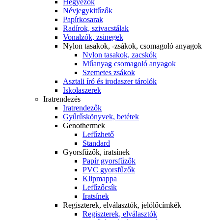
Hegyezők
Névjegykitűzők
Papírkosarak
Radírok, szivacstálak
Vonalzók, zsinegek
Nylon tasakok, -zsákok, csomagoló anyagok
Nylon tasakok, zacskók
Műanyag csomagoló anyagok
Szemetes zsákok
Asztali író és irodaszer tárolók
Iskolaszerek
Iratrendezés
Iratrendezők
Gyűrűskönyvek, betétek
Genothermek
Lefűzhető
Standard
Gyorsfűzők, iratsínek
Papír gyorsfűzők
PVC gyorsfűzők
Klipmappa
Lefűzőcsík
Iratsínek
Regiszterek, elválasztók, jelölőcímkék
Regiszterek, elválasztók