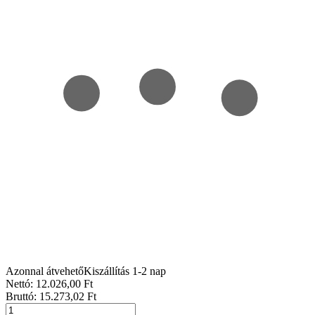
Azonnal átvehető
Kiszállítás 1-2 nap
Nettó:
12.026
,00
Ft
Bruttó:
15.273
,02
Ft