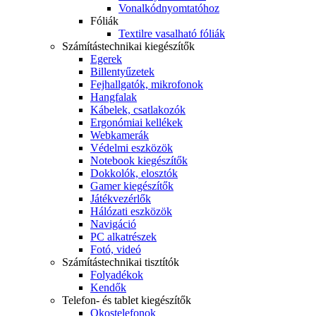
Vonalkódnyomtatóhoz
Fóliák
Textilre vasalható fóliák
Számítástechnikai kiegészítők
Egerek
Billentyűzetek
Fejhallgatók, mikrofonok
Hangfalak
Kábelek, csatlakozók
Ergonómiai kellékek
Webkamerák
Védelmi eszközök
Notebook kiegészítők
Dokkolók, elosztók
Gamer kiegészítők
Játékvezérlők
Hálózati eszközök
Navigáció
PC alkatrészek
Fotó, videó
Számítástechnikai tisztítók
Folyadékok
Kendők
Telefon- és tablet kiegészítők
Okostelefonok