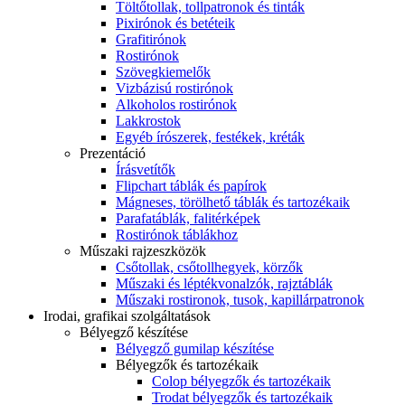
Töltőtollak, tollpatronok és tinták
Pixirónok és betéteik
Grafitirónok
Rostirónok
Szövegkiemelők
Vizbázisú rostirónok
Alkoholos rostirónok
Lakkrostok
Egyéb írószerek, festékek, kréták
Prezentáció
Írásvetítők
Flipchart táblák és papírok
Mágneses, törölhető táblák és tartozékaik
Parafatáblák, falitérképek
Rostirónok táblákhoz
Műszaki rajzeszközök
Csőtollak, csőtollhegyek, körzők
Műszaki és léptékvonalzók, rajztáblák
Műszaki rostironok, tusok, kapillárpatronok
Irodai, grafikai szolgáltatások
Bélyegző készítése
Bélyegző gumilap készítése
Bélyegzők és tartozékaik
Colop bélyegzők és tartozékaik
Trodat bélyegzők és tartozékaik