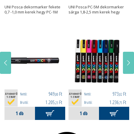
UNI Posca dekormarker fekete
UNI Posca PC-5M dekormarker
0,7 -1,0 mm kerek hegy PC-1M
sárga 1,8-2,5 mm kerek hegy
949
Ft
973
Ft
Nettó:
Nettó:
ÁTVEHETŐ
,00
ÁTVEHETŐ
,82
1-3 NAP
1-3 NAP
1.205
Ft
1.236
Ft
Bruttó:
Bruttó:
,23
,75