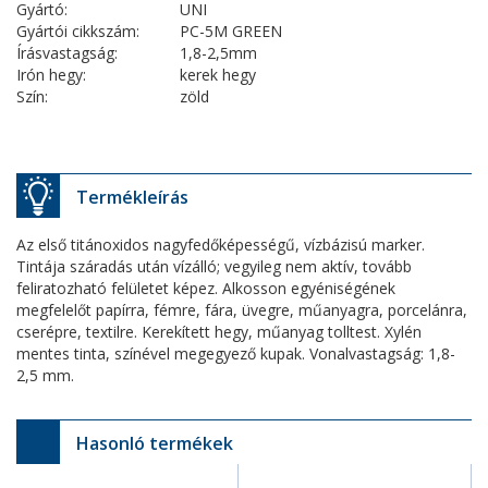
Gyártó:
UNI
Gyártói cikkszám:
PC-5M GREEN
Írásvastagság:
1,8-2,5mm
Irón hegy:
kerek hegy
Szín:
zöld
Termékleírás
Az első titánoxidos nagyfedőképességű, vízbázisú marker.
Tintája száradás után vízálló; vegyileg nem aktív, tovább
feliratozható felületet képez. Alkosson egyéniségének
megfelelőt papírra, fémre, fára, üvegre, műanyagra, porcelánra,
cserépre, textilre. Kerekített hegy, műanyag tolltest. Xylén
mentes tinta, színével megegyező kupak. Vonalvastagság: 1,8-
2,5 mm.
Hasonló termékek