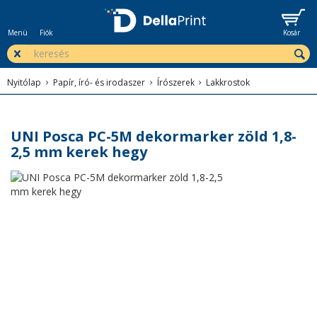
Menü
Fiók
Kosár
Nyitólap
Papír, író- és irodaszer
Írószerek
Lakkrostok
UNI Posca PC-5M dekormarker zöld 1,8-
2,5 mm kerek hegy