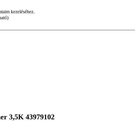
dataim kezeléséhez.
ható)
ner 3,5K 43979102