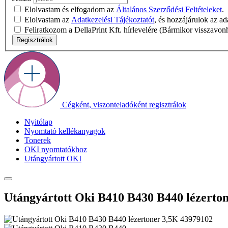
Elolvastam és elfogadom az
Általános Szerződési Feltételeket
.
Elolvastam az
Adatkezelési Tájékoztatót
, és hozzájárulok az a
Feliratkozom a DellaPrint Kft. hírlevelére (Bármikor visszavon
Regisztrálok
Cégként, viszonteladóként regisztrálok
Nyitólap
Nyomtató kellékanyagok
Tonerek
OKI nyomtatókhoz
Utángyártott OKI
Utángyártott Oki B410 B430 B440 lézerto