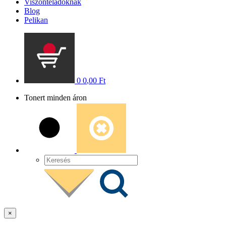
Viszonteladóknak
Blog
Pelikan
0
0
,00
Ft
Tonert minden áron
×