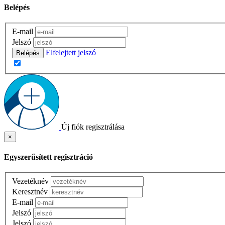
Belépés
E-mail
Jelszó
Elfelejtett jelszó
Belépés
Új fiók regisztrálása
×
Egyszerűsített regisztráció
Vezetéknév
Keresztnév
E-mail
Jelszó
Jelszó