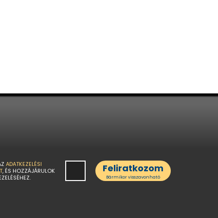
AZ
ADATKEZELÉSI
Feliratkozom
T
, ÉS HOZZÁJÁRULOK
EZELÉSÉHEZ.
Bármikor visszavonható