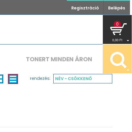
Regisztráció
Belépés
0
0
,00
Ft
TONERT MINDEN ÁRON
rendezés:
NÉV - CSÖKKENŐ
29.291
Ft
Átvehető
Nettó:
,70
1-3 nap
37.200
Ft
Bruttó:
,50