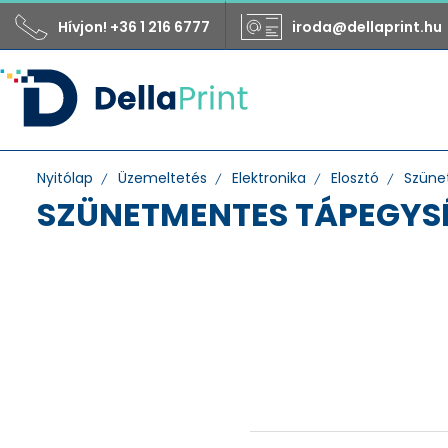
Hívjon! +36 1 216 6777
iroda@dellaprint.hu
Nyitólap
Üzemeltetés
Elektronika
Elosztó
Szüne
SZÜNETMENTES TÁPEGYS
Funkció
szünetmentes
tápegység
Gyártó
Legrand