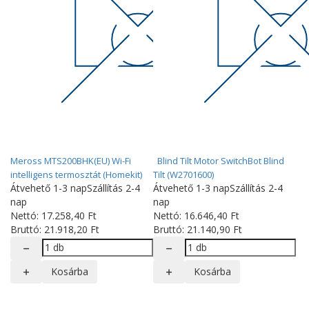
Meross MTS200BHK(EU) Wi-Fi
Blind Tilt Motor SwitchBot Blind
intelligens termosztát (Homekit)
Tilt (W2701600)
Átvehető 1-3 nap
Szállítás 2-4
Átvehető 1-3 nap
Szállítás 2-4
nap
nap
Nettó:
17.258
,40
Ft
Nettó:
16.646
,40
Ft
Bruttó:
21.918
,20
Ft
Bruttó:
21.140
,90
Ft
Kosárba
Kosárba