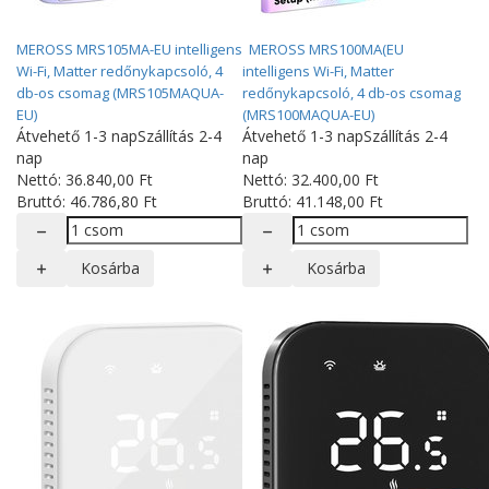
MEROSS MRS105MA-EU intelligens
MEROSS MRS100MA(EU
Wi-Fi, Matter redőnykapcsoló, 4
intelligens Wi-Fi, Matter
db-os csomag (MRS105MAQUA-
redőnykapcsoló, 4 db-os csomag
EU)
(MRS100MAQUA-EU)
Átvehető 1-3 nap
Szállítás 2-4
Átvehető 1-3 nap
Szállítás 2-4
nap
nap
Nettó:
36.840
,00
Ft
Nettó:
32.400
,00
Ft
Bruttó:
46.786
,80
Ft
Bruttó:
41.148
,00
Ft
Kosárba
Kosárba