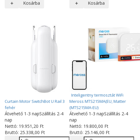
Kosárba
Kosárba
Inteligentny termosztát WiFi
Curtain Motor SwitchBot U Rail 3
Meross MTS215MA(EU, Matter
fehér
(MTS215MA-EU)
Átvehető 1-3 nap
Szállítás 2-4
Átvehető 1-3 nap
Szállítás 2-4
nap
nap
Nettó:
19.951
,20
Ft
Nettó:
19.800
,00
Ft
Bruttó:
25.338
,00
Ft
Bruttó:
25.146
,00
Ft