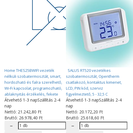
Home THES25BWIFI vezeték
SALUS RT520 vezetékes
nélküli szobatermosztát, smart,
szobatermosztát, Opentherm
hordozható és falra szerelhető,
csatlakozó, kontaktus kimenet,
Wi-Fi kapcsolat, programozható,
LCD, PIN kód, szerviz
ablaknyitás érzékelés, fekete
figyelmeztető, 5 - 32,5 C
Átvehető 1-3 nap
Szállítás 2-4
Átvehető 1-3 nap
Szállítás 2-4
nap
nap
Nettó:
21.242
,80
Ft
Nettó:
20.172
,20
Ft
Bruttó:
26.978
,40
Ft
Bruttó:
25.618
,60
Ft