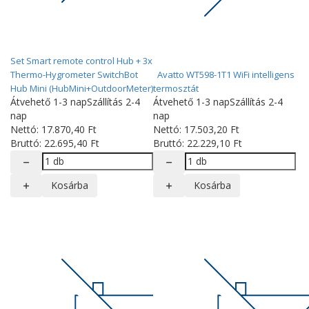
Set Smart remote control Hub + 3x
Thermo-Hygrometer SwitchBot
Avatto WT598-1T1 WiFi intelligens
Hub Mini (HubMini+OutdoorMeter)
termosztát
Átvehető 1-3 nap
Szállítás 2-4
Átvehető 1-3 nap
Szállítás 2-4
nap
nap
Nettó:
17.870
,40
Ft
Nettó:
17.503
,20
Ft
Bruttó:
22.695
,40
Ft
Bruttó:
22.229
,10
Ft
Kosárba
Kosárba