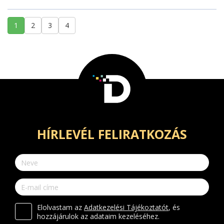
1
2
3
4
HÍRLEVÉL FELIRATKOZÁS
Elolvastam az
Adatkezelési Tájékoztatót
, és
hozzájárulok az adataim kezeléséhez.