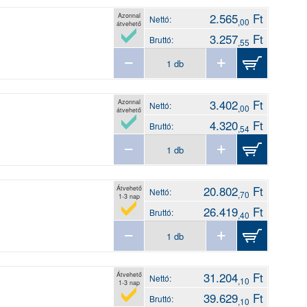
2.565
Ft
Azonnal
Nettó:
,00
átvehető
3.257
Ft
Bruttó:
,55
3.402
Ft
Azonnal
Nettó:
,00
átvehető
4.320
Ft
Bruttó:
,54
20.802
Ft
Átvehető
Nettó:
,70
1-3 nap
26.419
Ft
Bruttó:
,40
31.204
Ft
Átvehető
Nettó:
,10
1-3 nap
39.629
Ft
Bruttó:
,10