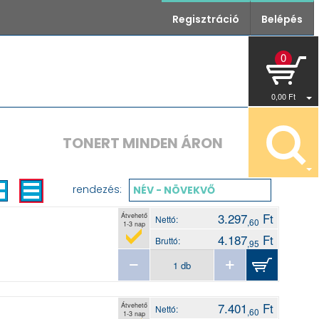
Regisztráció
Belépés
0
0
,00
Ft
TONERT MINDEN ÁRON
rendezés:
NÉV - NÖVEKVŐ
3.297
Ft
Átvehető
Nettó:
,60
1-3 nap
4.187
Ft
Bruttó:
,95
7.401
Ft
Átvehető
Nettó:
,60
1-3 nap