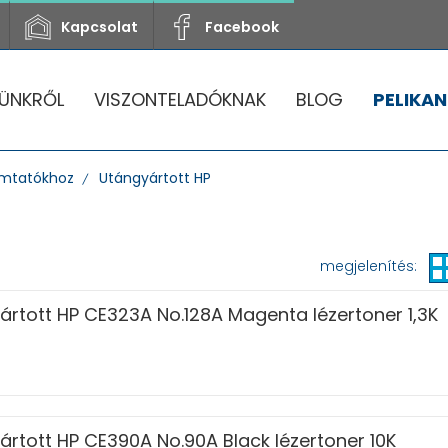
Kapcsolat
Facebook
ÜNKRŐL
VISZONTELADÓKNAK
BLOG
PELIKAN
mtatókhoz
Utángyártott HP
megjelenítés:
ártott HP CE323A No.128A Magenta lézertoner 1,3K
ártott HP CE390A No.90A Black lézertoner 10K