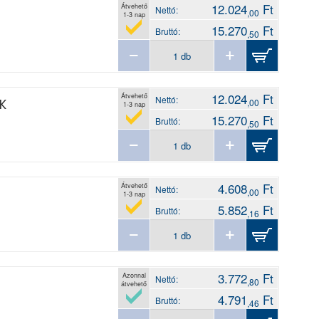
12.024
Ft
Átvehető
Nettó:
,00
1-3 nap
15.270
Ft
Bruttó:
,50
12.024
Ft
Átvehető
Nettó:
K
,00
1-3 nap
15.270
Ft
Bruttó:
,50
4.608
Ft
Átvehető
Nettó:
,00
1-3 nap
5.852
Ft
Bruttó:
,16
3.772
Ft
Azonnal
Nettó:
,80
átvehető
4.791
Ft
Bruttó:
,46