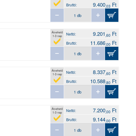
9.400
Ft
Bruttó:
,03
9.201
Ft
Átvehető
Nettó:
,60
1-3 nap
11.686
Ft
Bruttó:
,00
8.337
Ft
Átvehető
Nettó:
,60
1-3 nap
10.588
Ft
Bruttó:
,80
7.200
Ft
Átvehető
Nettó:
,00
1-3 nap
9.144
Ft
Bruttó:
,00