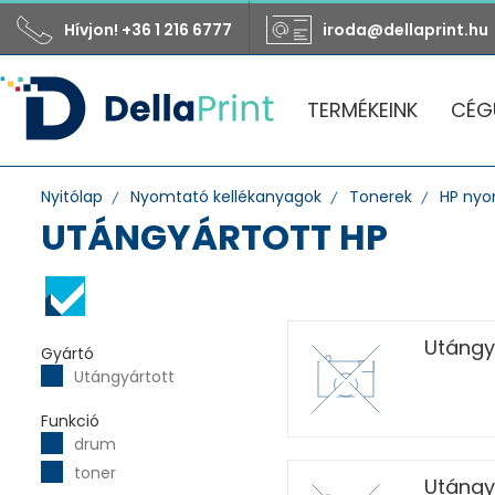
Hívjon! +36 1 216 6777
iroda@dellaprint.hu
TERMÉKEINK
CÉG
Nyitólap
Nyomtató kellékanyagok
Tonerek
HP nyo
UTÁNGYÁRTOTT HP
Utángy
Gyártó
Utángyártott
Funkció
drum
toner
Utángy