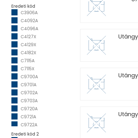
Eredeti kód
C3906A
C4092A
C4096A
Utángy
C4127X
C4129X
C4182X
C7115A
C7115X
Utángyá
C9700A
C9701A
C9702A
C9703A
C9720A
Utángy
C9721A
C9722A
C9723A
Eredeti kód 2