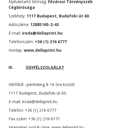
Nyilvántartó bíróság:
Fővárosi Törvényszék
Cégbírósága
Székhely:
1117 Budapest, Budafoki út 60.
Adószáma:
12885165-2-43
E-mail:
iroda@dellaprint.hu
Telefonszám:
+36 (1) 216 6777
Honlap:
www.dellaprint.hu
III.
ÜGYFÉLSZOLGÁLAT
Hétfőtől –pénteking 8-16 óra között
1117 Budapest, Budafoki út 60.
E-mail: iroda@dellaprint.hu
Telefon: +36 (1) 216 6777
Fax szám: +36 (1) 218-6171
Internetes portál címe: www.dellaprint.hu