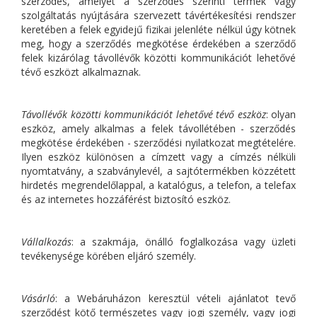
szerződés, amelyet a szerződés szerinti termék vagy
szolgáltatás nyújtására szervezett távértékesítési rendszer
keretében a felek egyidejű fizikai jelenléte nélkül úgy kötnek
meg, hogy a szerződés megkötése érdekében a szerződő
felek kizárólag távollévők közötti kommunikációt lehetővé
tévő eszközt alkalmaznak.
Távollévők közötti kommunikációt lehetővé tévő eszköz
: olyan
eszköz, amely alkalmas a felek távollétében - szerződés
megkötése érdekében - szerződési nyilatkozat megtételére.
Ilyen eszköz különösen a címzett vagy a címzés nélküli
nyomtatvány, a szabványlevél, a sajtótermékben közzétett
hirdetés megrendelőlappal, a katalógus, a telefon, a telefax
és az internetes hozzáférést biztosító eszköz.
Vállalkozás
: a szakmája, önálló foglalkozása vagy üzleti
tevékenysége körében eljáró személy.
Vásárló
: a Webáruházon keresztül vételi ajánlatot tevő
szerződést kötő természetes vagy jogi személy, vagy jogi