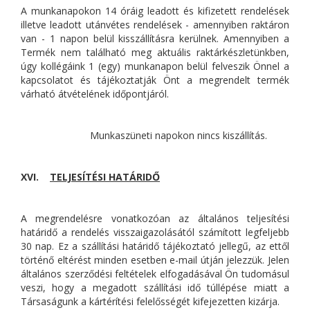
A munkanapokon 14 óráig leadott és kifizetett rendelések
illetve leadott utánvétes rendelések - amennyiben raktáron
van - 1 napon belül kisszállításra kerülnek. Amennyiben a
Termék nem található meg aktuális raktárkészletünkben,
úgy kollégáink 1 (egy) munkanapon belül felveszik Önnel a
kapcsolatot és tájékoztatják Önt a megrendelt termék
várható átvételének időpontjáról.
Munkaszüneti napokon nincs kiszállítás.
XVI.
TELJESÍTÉSI HATÁRIDŐ
A megrendelésre vonatkozóan az általános teljesítési
határidő a rendelés visszaigazolásától számított legfeljebb
30 nap. Ez a szállítási határidő tájékoztató jellegű, az ettől
történő eltérést minden esetben e-mail útján jelezzük. Jelen
általános szerződési feltételek elfogadásával Ön tudomásul
veszi, hogy a megadott szállítási idő túllépése miatt a
Társaságunk a kártérítési felelősségét kifejezetten kizárja.