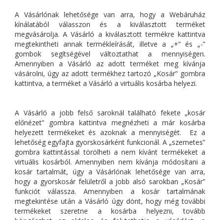
A Vásárlónak lehetősége van arra, hogy a Webáruház
kínálatából válasszon és a kiválasztott terméket
megvásárolja. A Vásárló a kiválasztott termékre kattintva
megtekintheti annak termékleírását, illetve a „+” és „-”
gombok segítségével változtathat a mennyiségen.
Amennyiben a Vásárló az adott terméket meg kívánja
vásárolni, úgy az adott termékhez tartozó „Kosár” gombra
kattintva, a terméket a Vásárló a virtuális kosárba helyezi.
A Vásárló a jobb felső saroknál található fekete „kosár
előnézet” gombra kattintva megnézheti a már kosárba
helyezett termékeket és azoknak a mennyiségét. Ez a
lehetőség egyfajta gyorskosárként funkcionál. A „szemetes”
gombra kattintással törölheti a nem kívánt termékeket a
virtuális kosárból. Amennyiben nem kívánja módosítani a
kosár tartalmát, úgy a Vásárlónak lehetősége van arra,
hogy a gyorskosár felületről a jobb alsó sarokban „Kosár”
funkciót válassza. Amennyiben a kosár tartalmának
megtekintése után a Vásárló úgy dönt, hogy még további
termékeket szeretne a kosárba helyezni, tovább