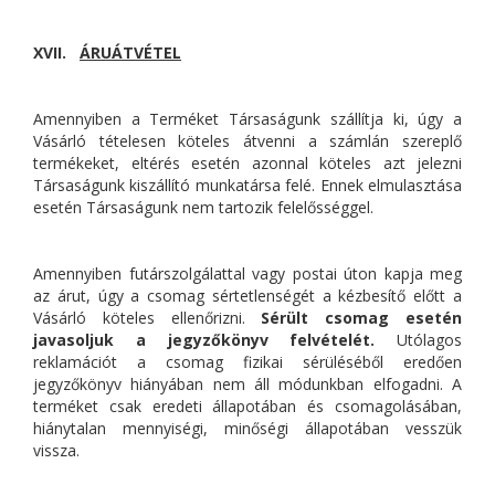
XVII.
ÁRUÁTVÉTEL
Amennyiben a Terméket Társaságunk szállítja ki, úgy a
Vásárló tételesen köteles átvenni a számlán szereplő
termékeket, eltérés esetén azonnal köteles azt jelezni
Társaságunk kiszállító munkatársa felé. Ennek elmulasztása
esetén Társaságunk nem tartozik felelősséggel.
Amennyiben futárszolgálattal vagy postai úton kapja meg
az árut, úgy a csomag sértetlenségét a kézbesítő előtt a
Vásárló köteles ellenőrizni.
Sérült csomag esetén
javasoljuk a jegyzőkönyv felvételét.
Utólagos
reklamációt a csomag fizikai sérüléséből eredően
jegyzőkönyv hiányában nem áll módunkban elfogadni. A
terméket csak eredeti állapotában és csomagolásában,
hiánytalan mennyiségi, minőségi állapotában vesszük
vissza.