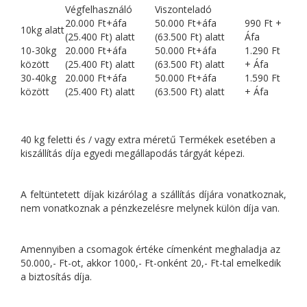
Végfelhasználó
Viszonteladó
20.000 Ft+áfa
50.000 Ft+áfa
990 Ft +
10kg alatt
(25.400 Ft) alatt
(63.500 Ft) alatt
Áfa
10-30kg
20.000 Ft+áfa
50.000 Ft+áfa
1.290 Ft
között
(25.400 Ft) alatt
(63.500 Ft) alatt
+ Áfa
30-40kg
20.000 Ft+áfa
50.000 Ft+áfa
1.590 Ft
között
(25.400 Ft) alatt
(63.500 Ft) alatt
+ Áfa
40 kg feletti és / vagy extra méretű Termékek esetében a
kiszállítás díja egyedi megállapodás tárgyát képezi.
A feltüntetett díjak kizárólag a szállítás díjára vonatkoznak,
nem vonatkoznak a pénzkezelésre melynek külön díja van.
Amennyiben a csomagok értéke címenként meghaladja az
50.000,- Ft-ot, akkor 1000,- Ft-onként 20,- Ft-tal emelkedik
a biztosítás díja.