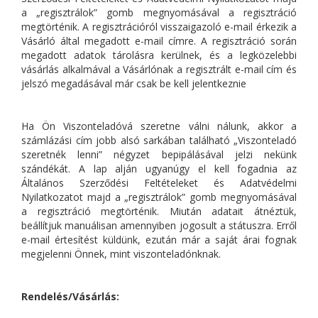
a „regisztrálok” gomb megnyomásával a regisztráció
megtörténik. A regisztrációról visszaigazoló e-mail érkezik a
Vásárló által megadott e-mail címre. A regisztráció során
megadott adatok tárolásra kerülnek, és a legközelebbi
vásárlás alkalmával a Vásárlónak a regisztrált e-mail cím és
jelszó megadásával már csak be kell jelentkeznie
Ha Ön Viszonteladóvá szeretne válni nálunk, akkor a
számlázási cím jobb alsó sarkában található „Viszonteladó
szeretnék lenni” négyzet bepipálásával jelzi nekünk
szándékát. A lap alján ugyanúgy el kell fogadnia az
Általános Szerződési Feltételeket és Adatvédelmi
Nyilatkozatot majd a „regisztrálok” gomb megnyomásával
a regisztráció megtörténik. Miután adatait átnéztük,
beállítjuk manuálisan amennyiben jogosult a státuszra. Erről
e-mail értesítést küldünk, ezután már a saját árai fognak
megjelenni Önnek, mint viszonteladónknak.
Rendelés/Vásárlás: