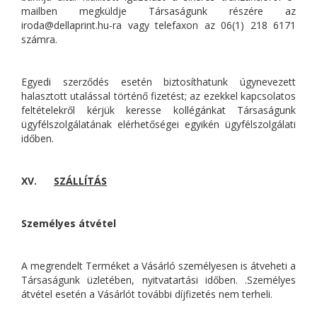
mailben megküldje Társaságunk részére az
iroda@dellaprint.hu-ra vagy telefaxon az 06(1) 218 6171
számra.
Egyedi szerződés esetén biztosíthatunk úgynevezett
halasztott utalással történő fizetést; az ezekkel kapcsolatos
feltételekről kérjük keresse kollégánkat Társaságunk
ügyfélszolgálatának elérhetőségei egyikén ügyfélszolgálati
időben.
XV.
SZÁLLÍTÁS
Személyes átvétel
A megrendelt Terméket a Vásárló személyesen is átveheti a
Társaságunk üzletében, nyitvatartási időben. .Személyes
átvétel esetén a Vásárlót további díjfizetés nem terheli.