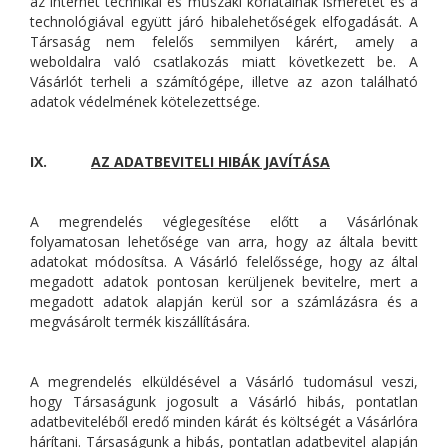
az internet technikai és műszaki korlátainak ismeretét és a
technológiával együtt járó hibalehetőségek elfogadását. A
Társaság nem felelős semmilyen kárért, amely a
weboldalra való csatlakozás miatt következett be. A
Vásárlót terheli a számítógépe, illetve az azon található
adatok védelmének kötelezettsége.
IX.
AZ ADATBEVITELI HIBÁK JAVÍTÁSA
A megrendelés véglegesítése előtt a Vásárlónak
folyamatosan lehetősége van arra, hogy az általa bevitt
adatokat módosítsa. A Vásárló felelőssége, hogy az által
megadott adatok pontosan kerüljenek bevitelre, mert a
megadott adatok alapján kerül sor a számlázásra és a
megvásárolt termék kiszállítására.
A megrendelés elküldésével a Vásárló tudomásul veszi,
hogy Társaságunk jogosult a Vásárló hibás, pontatlan
adatbeviteléből eredő minden kárát és költségét a Vásárlóra
hárítani. Társaságunk a hibás, pontatlan adatbevitel alapján