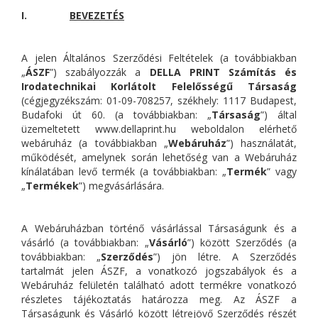
I.
BEVEZETÉS
A jelen Általános Szerződési Feltételek (a továbbiakban
„
ÁSZF
”) szabályozzák a
DELLA PRINT Számítás és
Irodatechnikai Korlátolt Felelősségű Társaság
(cégjegyzékszám: 01-09-708257, székhely: 1117 Budapest,
Budafoki út 60. (a továbbiakban: „
Társaság
”) által
üzemeltetett www.dellaprint.hu weboldalon elérhető
webáruház (a továbbiakban „
Webáruház
”) használatát,
működését, amelynek során lehetőség van a Webáruház
kínálatában levő termék (a továbbiakban: „
Termék
” vagy
„
Termékek
”) megvásárlására.
A Webáruházban történő vásárlással Társaságunk és a
vásárló (a továbbiakban: „
Vásárló
”) között Szerződés (a
továbbiakban: „
Szerződés
”) jön létre. A Szerződés
tartalmát jelen ÁSZF, a vonatkozó jogszabályok és a
Webáruház felületén található adott termékre vonatkozó
részletes tájékoztatás határozza meg. Az ÁSZF a
Társaságunk és Vásárló között létrejövő Szerződés részét