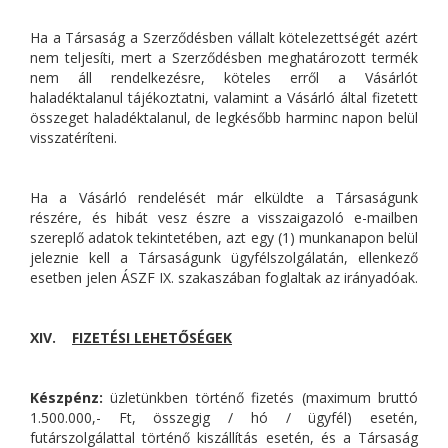
Ha a Társaság a Szerződésben vállalt kötelezettségét azért
nem teljesíti, mert a Szerződésben meghatározott termék
nem áll rendelkezésre, köteles erről a Vásárlót
haladéktalanul tájékoztatni, valamint a Vásárló által fizetett
összeget haladéktalanul, de legkésőbb harminc napon belül
visszatéríteni.
Ha a Vásárló rendelését már elküldte a Társaságunk
részére, és hibát vesz észre a visszaigazoló e-mailben
szereplő adatok tekintetében, azt egy (1) munkanapon belül
jeleznie kell a Társaságunk ügyfélszolgálatán, ellenkező
esetben jelen ÁSZF IX. szakaszában foglaltak az irányadóak.
XIV.
FIZETÉSI LEHETŐSÉGEK
Készpénz:
üzletünkben történő fizetés (maximum bruttó
1.500.000,- Ft, összegig / hó / ügyfél) esetén,
futárszolgálattal történő kiszállítás esetén, és a Társaság