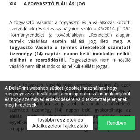
XIX.
A FOGYASZTÓ ELÁLLÁSI JOG
A fogyasztó Vásárlót a fogyasztó és a vállalkozás közötti
szerződések részletes szabályairól szóló a 45/2014. (II. 26.)
Kormányrendelet (a továbbiakban: „Rendelet”) alapján
termék vásárlása esetén elállási jog illeti meg.
A
fogyasztó Vásárló a termék átvételétől számított
tizennégy (14) naptári napon belül indokolás nélkül
elállhat a szerződéstől.
Fogyasztónak nem minősülő
vásárló nem élhet indokolás nélküli elállási joggal.
Ha a fogyasztó Vásárló több terméket vásárol és ezek
eltérő időpontban kerülnek szolgáltatásra, illetve ha a
termék több darabból vagy tételből áll, akkor a fogyasztó
Vásárló az utoljára szolgáltatott darabnak az átvételéről
számított tizennégy (14) napon belül gyakorolhatja az
elállás jogát. A fogyasztó Vásárló az elállási jogot
egyébként a szerződés megkötése és a termék átvételének
a napja közötti időszakban bármikor gyakorolhatja.