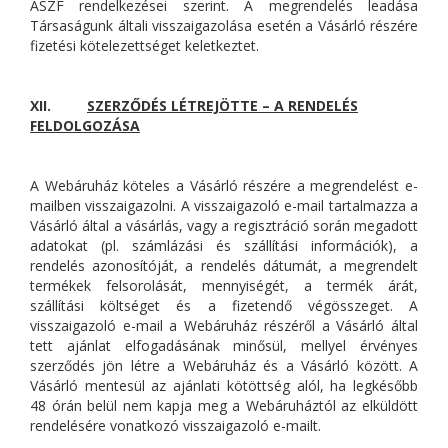
ÁSZF rendelkezései szerint. A megrendelés leadása
Társaságunk általi visszaigazolása esetén a Vásárló részére
fizetési kötelezettséget keletkeztet.
XII.
SZERZŐDÉS LÉTREJÖTTE – A RENDELÉS
FELDOLGOZÁSA
A Webáruház köteles a Vásárló részére a megrendelést e-
mailben visszaigazolni. A visszaigazoló e-mail tartalmazza a
Vásárló által a vásárlás, vagy a regisztráció során megadott
adatokat (pl. számlázási és szállítási információk), a
rendelés azonosítóját, a rendelés dátumát, a megrendelt
termékek felsorolását, mennyiségét, a termék árát,
szállítási költséget és a fizetendő végösszeget. A
visszaigazoló e-mail a Webáruház részéről a Vásárló által
tett ajánlat elfogadásának minősül, mellyel érvényes
szerződés jön létre a Webáruház és a Vásárló között. A
Vásárló mentesül az ajánlati kötöttség alól, ha legkésőbb
48 órán belül nem kapja meg a Webáruháztól az elküldött
rendelésére vonatkozó visszaigazoló e-mailt.