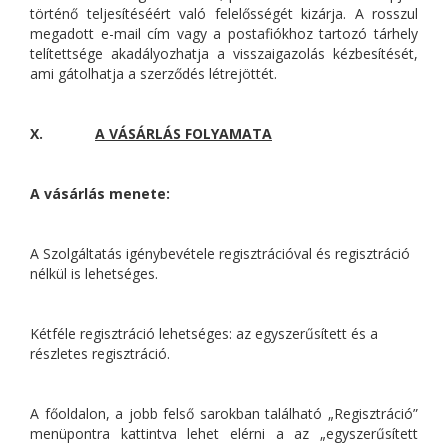
történő teljesítéséért való felelősségét kizárja. A rosszul
megadott e-mail cím vagy a postafiókhoz tartozó tárhely
telítettsége akadályozhatja a visszaigazolás kézbesítését,
ami gátolhatja a szerződés létrejöttét.
X.
A VÁSÁRLÁS FOLYAMATA
A vásárlás menete:
A Szolgáltatás igénybevétele regisztrációval és regisztráció
nélkül is lehetséges.
Kétféle regisztráció lehetséges: az egyszerűsített és a
részletes regisztráció.
A főoldalon, a jobb felső sarokban található „Regisztráció”
menüpontra kattintva lehet elérni a az „egyszerűsített