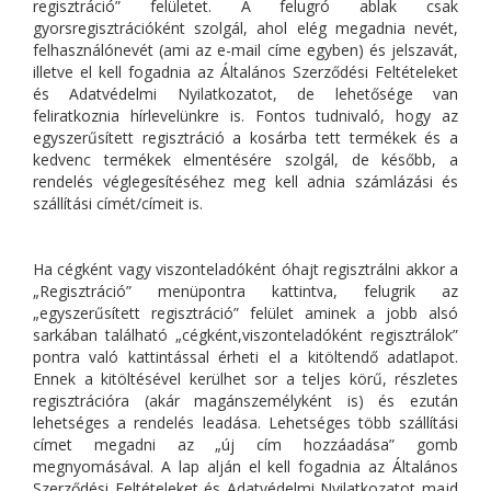
regisztráció” felületet. A felugró ablak csak
gyorsregisztrációként szolgál, ahol elég megadnia nevét,
felhasználónevét (ami az e-mail címe egyben) és jelszavát,
illetve el kell fogadnia az Általános Szerződési Feltételeket
és Adatvédelmi Nyilatkozatot, de lehetősége van
feliratkoznia hírlevelünkre is. Fontos tudnivaló, hogy az
egyszerűsített regisztráció a kosárba tett termékek és a
kedvenc termékek elmentésére szolgál, de később, a
rendelés véglegesítéséhez meg kell adnia számlázási és
szállítási címét/címeit is.
Ha cégként vagy viszonteladóként óhajt regisztrálni akkor a
„Regisztráció” menüpontra kattintva, felugrik az
„egyszerűsített regisztráció” felület aminek a jobb alsó
sarkában található „cégként,viszonteladóként regisztrálok”
pontra való kattintással érheti el a kitöltendő adatlapot.
Ennek a kitöltésével kerülhet sor a teljes körű, részletes
regisztrációra (akár magánszemélyként is) és ezután
lehetséges a rendelés leadása. Lehetséges több szállítási
címet megadni az „új cím hozzáadása” gomb
megnyomásával. A lap alján el kell fogadnia az Általános
Szerződési Feltételeket és Adatvédelmi Nyilatkozatot majd