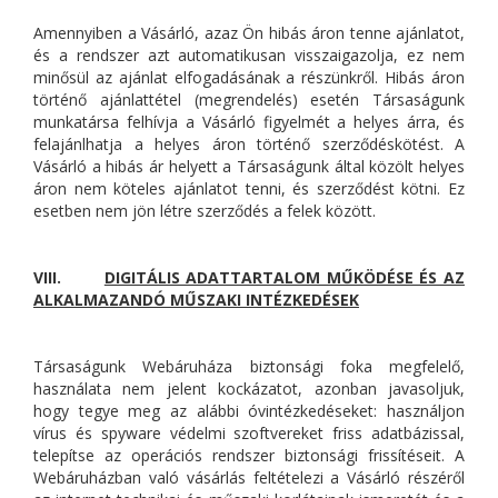
Amennyiben a Vásárló, azaz Ön hibás áron tenne ajánlatot,
és a rendszer azt automatikusan visszaigazolja, ez nem
minősül az ajánlat elfogadásának a részünkről. Hibás áron
történő ajánlattétel (megrendelés) esetén Társaságunk
munkatársa felhívja a Vásárló figyelmét a helyes árra, és
felajánlhatja a helyes áron történő szerződéskötést. A
Vásárló a hibás ár helyett a Társaságunk által közölt helyes
áron nem köteles ajánlatot tenni, és szerződést kötni. Ez
esetben nem jön létre szerződés a felek között.
VIII.
DIGITÁLIS ADATTARTALOM MŰKÖDÉSE ÉS AZ
ALKALMAZANDÓ MŰSZAKI INTÉZKEDÉSEK
Társaságunk Webáruháza biztonsági foka megfelelő,
használata nem jelent kockázatot, azonban javasoljuk,
hogy tegye meg az alábbi óvintézkedéseket: használjon
vírus és spyware védelmi szoftvereket friss adatbázissal,
telepítse az operációs rendszer biztonsági frissítéseit. A
Webáruházban való vásárlás feltételezi a Vásárló részéről