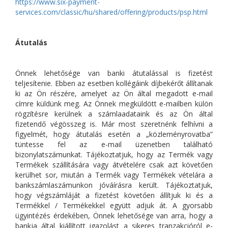
https://www.six-payment-
services.com/classic/hu/shared/offering/products/psp.html
Átutalás
Önnek lehetősége van banki átutalással is fizetést
teljesítenie. Ebben az esetben kollégáink díjbekérőt állítanak
ki az Ön részére, amelyet az Ön által megadott e-mail
címre küldünk meg. Az Önnek megküldött e-mailben külön
rögzítésre kerülnek a számlaadataink és az Ön által
fizetendő végösszeg is. Már most szeretnénk felhívni a
figyelmét, hogy átutalás esetén a „közleményrovatba”
tüntesse fel az e-mail üzenetben található
bizonylatszámunkat. Tájékoztatjuk, hogy az Termék vagy
Termékek szállítására vagy átvételére csak azt követően
kerülhet sor, miután a Termék vagy Termékek vételára a
bankszámlaszámunkon jóváírásra került. Tájékoztatjuk,
hogy végszámláját a fizetést követően állítjuk ki és a
Termékkel / Termékekkel együtt adjuk át. A gyorsabb
ügyintézés érdekében, Önnek lehetősége van arra, hogy a
bankja által kiállított igazolást a sikeres tranzakcióról e-