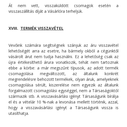
Át nem vett, visszaküldött csomagok esetén a
visszaszállítás díját a Vásárlóra terheljük.
XVIII.
TERMÉK VISSZAVÉTEL
Vevőink számára segítségnek szánjuk az áru visszavétel
lehetőségét arra az esetre, ha bármely okból a cégünktől
vásárolt árut nem tudja használni. Ez a lehetőség csak az
újra értékesíthető árura vonatkozik, tehát nem tartoznak
ebbe a körbe: a már megszűnt típusok, az adott termék
csomagolása megváltozott, az általunk konkrét
megrendelésre behozott termékek, olyan áruk, amelyeknek
csomagolása sérült, kiszerelése nem egyezik az általunk
forgalmazott csomagolási egységgel, nem a Társaságoktól
származik stb. A visszavásárlási igényt Társaságunk bírálja
el és a vételár 10 %-nak a levonása mellett történik, azzal,
hogy a visszavásárlási igényt a Társaságunk vissza is
utasíthatja.