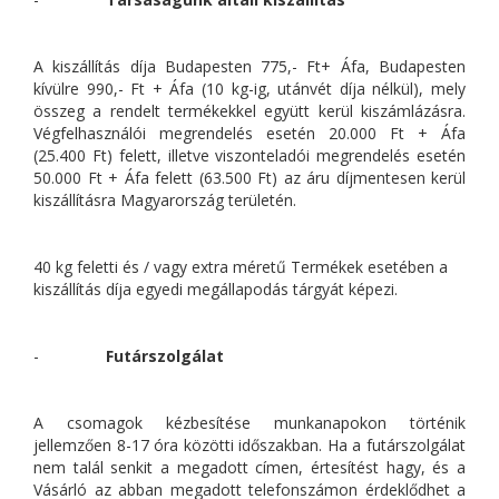
A kiszállítás díja Budapesten 775,- Ft+ Áfa, Budapesten
kívülre 990,- Ft + Áfa (10 kg-ig, utánvét díja nélkül), mely
összeg a rendelt termékekkel együtt kerül kiszámlázásra.
Végfelhasználói megrendelés esetén 20.000 Ft + Áfa
(25.400 Ft) felett, illetve viszonteladói megrendelés esetén
50.000 Ft + Áfa felett (63.500 Ft) az áru díjmentesen kerül
kiszállításra Magyarország területén.
40 kg feletti és / vagy extra méretű Termékek esetében a
kiszállítás díja egyedi megállapodás tárgyát képezi.
-
Futárszolgálat
A csomagok kézbesítése munkanapokon történik
jellemzően 8-17 óra közötti időszakban. Ha a futárszolgálat
nem talál senkit a megadott címen, értesítést hagy, és a
Vásárló az abban megadott telefonszámon érdeklődhet a