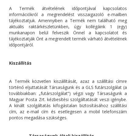
A Termék átvételének időpontjával kapcsolatos
információkról a megrendelést visszaigazoló e-mailben
tájékoztatjuk. Amennyiben a Termék nem található meg
aktuális raktárkészletünkben, úgy kollégáink 1 (egy)
munkanapon belül felveszik Önnel a kapcsolatot és
tájékoztatják Önt a megrendelt termék várható átvételének
időpontjáról.
Kiszállítás
A Termék közvetlen kiszállítását, azaz a szállítási címre
történő eljuttatását Társaságunk és a GLS futárszolgálat (a
továbbiakban: „futárszolgálat”) végzi vagy Társaságunk a
Magyar Posta Zrt. kézbesítési szolgáltatását veszi igénybe.
A kínált szolgáltatás kifogástalan biztosításához szállítási
cím, az e-mail cím és esetlegesen a mobil telefonszám
pontos megadása szükséges.
-
Társaságunk általi kiszállítás