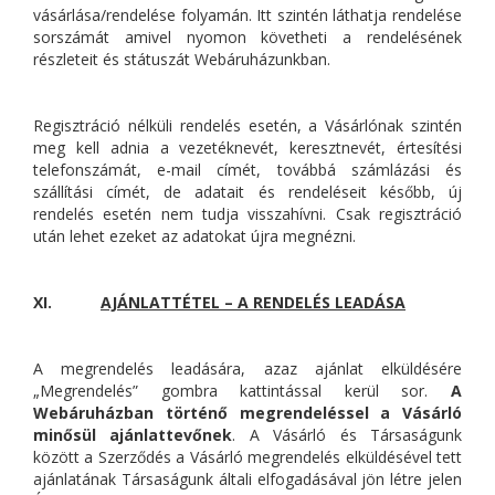
vásárlása/rendelése folyamán. Itt szintén láthatja rendelése
sorszámát amivel nyomon követheti a rendelésének
részleteit és státuszát Webáruházunkban.
Regisztráció nélküli rendelés esetén, a Vásárlónak szintén
meg kell adnia a vezetéknevét, keresztnevét, értesítési
telefonszámát, e-mail címét, továbbá számlázási és
szállítási címét, de adatait és rendeléseit később, új
rendelés esetén nem tudja visszahívni. Csak regisztráció
után lehet ezeket az adatokat újra megnézni.
XI.
AJÁNLATTÉTEL – A RENDELÉS LEADÁSA
A megrendelés leadására, azaz ajánlat elküldésére
„Megrendelés” gombra kattintással kerül sor.
A
Webáruházban történő megrendeléssel a Vásárló
minősül ajánlattevőnek
. A Vásárló és Társaságunk
között a Szerződés a Vásárló megrendelés elküldésével tett
ajánlatának Társaságunk általi elfogadásával jön létre jelen