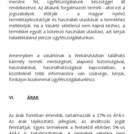
merülne fel, ügyfélszolgálatunk készséggel áll
rendelkezésre. Az általunk forgalmazott termék - ahol ezt a
jogszabályok előírják - a magyar nyelvű
terméktájékoztatóját és használati utasítását a termékhez
mellékeljük. Ha a Vásárló véletlenül nem kapná kézhez, a
termékkel együtt a kötelező használati utasítást, azt kérjük
haladéktalanul jelezze ügyfélszolgálatunkon.
Amennyiben a vásárlónak a Webáruházban található
bármely termék minőségével, alapvető biztonságával,
használatával, használhatóságával kapcsolatban, a
közölteknél több információra van szüksége, kérjük,
forduljon bizalommal ügyfélszolgálatunkhoz.
VI.
ÁRAK
Az árak forintban értendők, tartalmazzák a 27%-os ÁFÁ-t.
Az árak tájékoztató jellegűek, az árváltozás jogát
fenntartjuk. Egyes termékeink a fentiektől eltérően 5%-os
ÁFÁ-t is tartalmazhatnak. A termékek vételára nem