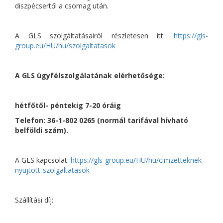
diszpécsertől a csomag után.
A GLS szolgáltatásairól részletesen itt:
https://gls-
group.eu/HU/hu/szolgaltatasok
A GLS ügyfélszolgálatának elérhetősége:
hétfőtől- péntekig 7-20 óráig
Telefon: 36-1-802 0265 (normál tarifával hívható
belföldi szám).
A GLS kapcsolat:
https://gls-group.eu/HU/hu/cimzetteknek-
nyujtott-szolgaltatasok
Szállítási díj: