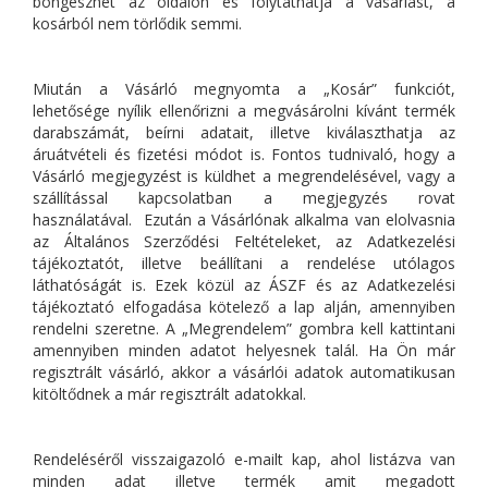
böngészhet az oldalon és folytathatja a vásárlást, a
kosárból nem törlődik semmi.
Miután a Vásárló megnyomta a „Kosár” funkciót,
lehetősége nyílik ellenőrizni a megvásárolni kívánt termék
darabszámát, beírni adatait, illetve kiválaszthatja az
áruátvételi és fizetési módot is. Fontos tudnivaló, hogy a
Vásárló megjegyzést is küldhet a megrendelésével, vagy a
szállítással kapcsolatban a megjegyzés rovat
használatával. Ezután a Vásárlónak alkalma van elolvasnia
az Általános Szerződési Feltételeket, az Adatkezelési
tájékoztatót, illetve beállítani a rendelése utólagos
láthatóságát is. Ezek közül az ÁSZF és az Adatkezelési
tájékoztató elfogadása kötelező a lap alján, amennyiben
rendelni szeretne. A „Megrendelem” gombra kell kattintani
amennyiben minden adatot helyesnek talál. Ha Ön már
regisztrált vásárló, akkor a vásárlói adatok automatikusan
kitöltődnek a már regisztrált adatokkal.
Rendeléséről visszaigazoló e-mailt kap, ahol listázva van
minden adat illetve termék amit megadott