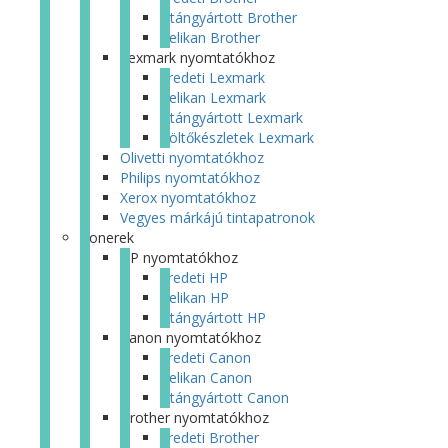
Utángyártott Brother
Pelikan Brother
Lexmark nyomtatókhoz
Eredeti Lexmark
Pelikan Lexmark
Utángyártott Lexmark
Töltőkészletek Lexmark
Olivetti nyomtatókhoz
Philips nyomtatókhoz
Xerox nyomtatókhoz
Vegyes márkájú tintapatronok
Tonerek
HP nyomtatókhoz
Eredeti HP
Pelikan HP
Utángyártott HP
Canon nyomtatókhoz
Eredeti Canon
Pelikan Canon
Utángyártott Canon
Brother nyomtatókhoz
Eredeti Brother