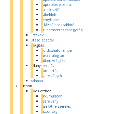
Kapcsolós elosztó
Fali elosztó
Kábeldob
Lengőkábel
3 fázisú hosszabbító
Szünetmentes tápegység
Érzékelő
Utazó adapter
Világítás
Hordozható lámpa
Lakás világítás
Kültéri világítás
Villanyszerelés
Forrasztás
Szerelvények
Adapter
Otthon
Okos otthon
Akkumulátor
Szerelvény
Kisállat felszerelés
Biztonság