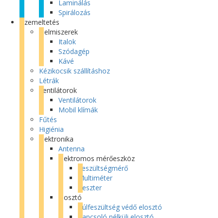
Laminálás
Spirálozás
Üzemeltetés
Élelmiszerek
Italok
Szódagép
Kávé
Kézikocsik szállításhoz
Létrák
Ventilátorok
Ventilátorok
Mobil klímák
Fűtés
Higiénia
Elektronika
Antenna
Elektromos mérőeszköz
Feszültségmérő
Multiméter
Teszter
Elosztó
Túlfeszültség védő elosztó
Kapcsoló nélküli elosztó