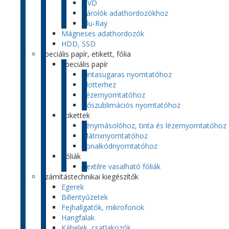
DVD
Tárolók adathordozókhoz
Blu-Ray
Mágneses adathordozók
HDD, SSD
Speciális papír, etikett, fólia
Speciális papír
Tintasugaras nyomtatóhoz
Plotterhez
Lézernyomtatóhoz
Hőszublimációs nyomtatóhoz
Etikettek
Fénymásolóhoz, tinta és lézernyomtatóhoz
Mátrixnyomtatóhoz
Vonalkódnyomtatóhoz
Fóliák
Textilre vasalható fóliák
Számítástechnikai kiegészítők
Egerek
Billentyűzetek
Fejhallgatók, mikrofonok
Hangfalak
Kábelek, csatlakozók