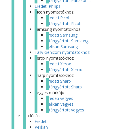
Utángyártott Panasonic
Eredeti Philips
Ricoh nyomtatókhoz
Eredeti Ricoh
Utángyártott Ricoh
Samsung nyomtatókhoz
Eredeti Samsung
Utángyártott Samsung
Pelikan Samsung
Tally Genicom nyomtatókhoz
Xerox nyomtatókhoz
Eredeti Xerox
Utángyártott Xerox
Sharp nyomtatókhoz
Eredeti Sharp
Utángyártott Sharp
Vegyes márkájú
Eredeti vegyes
Pelikan vegyes
Utángyártott vegyes
Faxfóliák
Eredeti
Pelikan