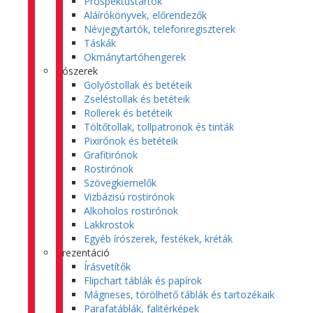
Prospektustartók
Aláírókönyvek, előrendezők
Névjegytartók, telefonregiszterek
Táskák
Okmánytartóhengerek
Írószerek
Golyóstollak és betéteik
Zseléstollak és betéteik
Rollerek és betéteik
Töltőtollak, tollpatronok és tinták
Pixirónok és betéteik
Grafitirónok
Rostirónok
Szövegkiemelők
Vizbázisú rostirónok
Alkoholos rostirónok
Lakkrostok
Egyéb írószerek, festékek, kréták
Prezentáció
Írásvetítők
Flipchart táblák és papírok
Mágneses, törölhető táblák és tartozékaik
Parafatáblák, falitérképek