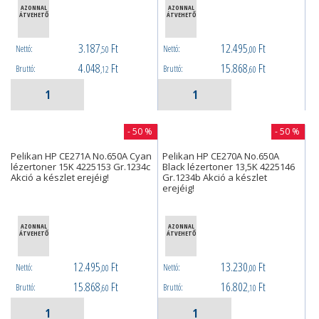
AZONNAL
AZONNAL
ÁTVEHETŐ
ÁTVEHETŐ
3.187
Ft
12.495
Ft
Nettó:
Nettó:
,50
,00
4.048
Ft
15.868
Ft
Bruttó:
Bruttó:
,12
,60
- 50 %
- 50 %
Pelikan HP CE271A No.650A Cyan
Pelikan HP CE270A No.650A
lézertoner 15K 4225153 Gr.1234c
Black lézertoner 13,5K 4225146
Akció a készlet erejéig!
Gr.1234b Akció a készlet
erejéig!
AZONNAL
AZONNAL
ÁTVEHETŐ
ÁTVEHETŐ
12.495
Ft
13.230
Ft
Nettó:
Nettó:
,00
,00
15.868
Ft
16.802
Ft
Bruttó:
Bruttó:
,60
,10