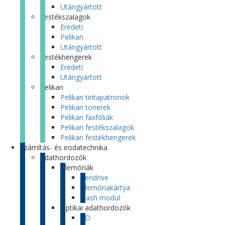
Utángyártott
Festékszalagok
Eredeti
Pelikan
Utángyártott
Festékhengerek
Eredeti
Utángyártott
Pelikan
Pelikan tintapatronok
Pelikan tonerek
Pelikan faxfóliák
Pelikan festékszalagok
Pelikan festékhengerek
Számítás- és irodatechnika
Adathordozók
Memóriák
Pendrive
Memóriakártya
Flash modul
Optikai adathordozók
CD