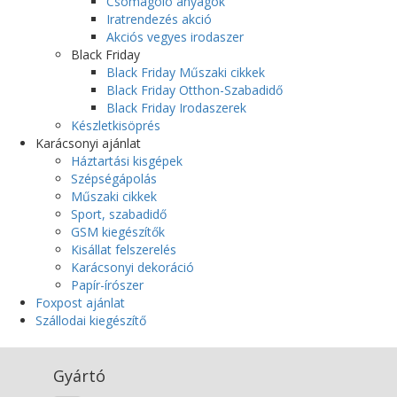
Csomagoló anyagok
Iratrendezés akció
Akciós vegyes irodaszer
Black Friday
Black Friday Műszaki cikkek
Black Friday Otthon-Szabadidő
Black Friday Irodaszerek
Készletkisöprés
Karácsonyi ajánlat
Háztartási kisgépek
Szépségápolás
Műszaki cikkek
Sport, szabadidő
GSM kiegészítők
Kisállat felszerelés
Karácsonyi dekoráció
Papír-írószer
Foxpost ajánlat
Szállodai kiegészítő
Gyártó