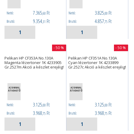
7.365
Ft
3.825
Ft
Nettó:
Nettó:
,60
,00
9.354
Ft
4.857
Ft
Bruttó:
Bruttó:
,31
,75
- 50 %
- 50 %
Pelikan HP CF353A No.130A
Pelikan HP CF351A No.130A
Magenta lézertoner 1K 4233905
Cyan lézertoner 1K 4233899
Gr.2527m Akció a készlet erejéig!
Gr.2527c Akció a készlet erejéig!
AZONNAL
AZONNAL
ÁTVEHETŐ
ÁTVEHETŐ
3.125
Ft
3.125
Ft
Nettó:
Nettó:
,00
,00
3.968
Ft
3.968
Ft
Bruttó:
Bruttó:
,75
,75