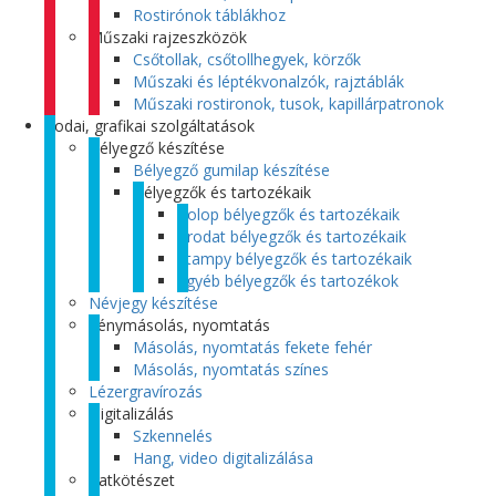
Rostirónok táblákhoz
Műszaki rajzeszközök
Csőtollak, csőtollhegyek, körzők
Műszaki és léptékvonalzók, rajztáblák
Műszaki rostironok, tusok, kapillárpatronok
Irodai, grafikai szolgáltatások
Bélyegző készítése
Bélyegző gumilap készítése
Bélyegzők és tartozékaik
Colop bélyegzők és tartozékaik
Trodat bélyegzők és tartozékaik
Stampy bélyegzők és tartozékaik
Egyéb bélyegzők és tartozékok
Névjegy készítése
Fénymásolás, nyomtatás
Másolás, nyomtatás fekete fehér
Másolás, nyomtatás színes
Lézergravírozás
Digitalizálás
Szkennelés
Hang, video digitalizálása
Iratkötészet