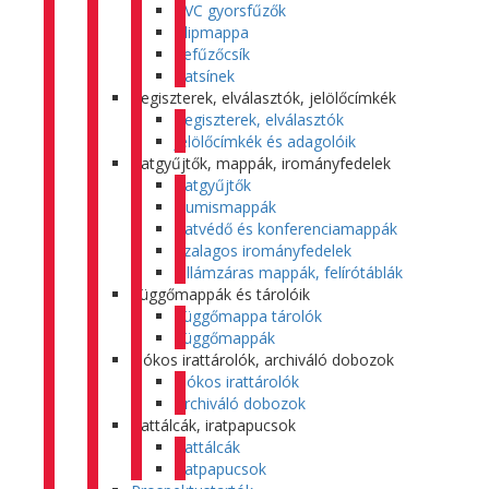
PVC gyorsfűzők
Klipmappa
Lefűzőcsík
Iratsínek
Regiszterek, elválasztók, jelölőcímkék
Regiszterek, elválasztók
Jelölőcímkék és adagolóik
Iratgyűjtők, mappák, irományfedelek
Iratgyűjtők
Gumismappák
Iratvédő és konferenciamappák
Szalagos irományfedelek
Villámzáras mappák, felírótáblák
Függőmappák és tárolóik
Függőmappa tárolók
Függőmappák
Fiókos irattárolók, archiváló dobozok
Fiókos irattárolók
Archiváló dobozok
Irattálcák, iratpapucsok
Irattálcák
Iratpapucsok