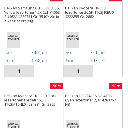
Pelikan Samsung CLP360 CLP365
Pelikan Kyocera TK-350
Yellow lézertoner1,5K CLT-Y406S
lézertoner 20,5K 1T02J10EU0
SU462A 4229731 Gr. 3510Y Akció
4222855 Gr. 2882
a készlet erejéig!
AZONNAL
AZONNAL
ÁTVEHETŐ
ÁTVEHETŐ
3.400
Ft
5.616
Ft
Nettó:
Nettó:
,00
,00
4.318
Ft
7.132
Ft
Bruttó:
Bruttó:
,00
,32
- 50 %
- 50 %
Pelikan Kyocera TK-3110 Black
Pelikan HP CF411A No.410A
lézertoner eredeti 15,5K
Cyan lézertoner 2,3K 4283757
1T02MT0NL0 4234384 Gr. 2895
NB
AZONNAL
AZONNAL
ÁTVEHETŐ
ÁTVEHETŐ