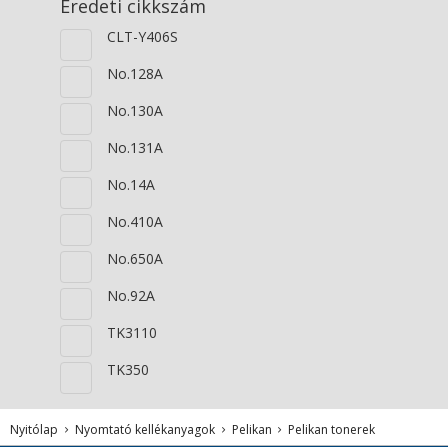
Eredeti cikkszám
CLT-Y406S
No.128A
No.130A
No.131A
No.14A
No.410A
No.650A
No.92A
TK3110
TK350
Nyitólap
Nyomtató kellékanyagok
Pelikan
Pelikan tonerek