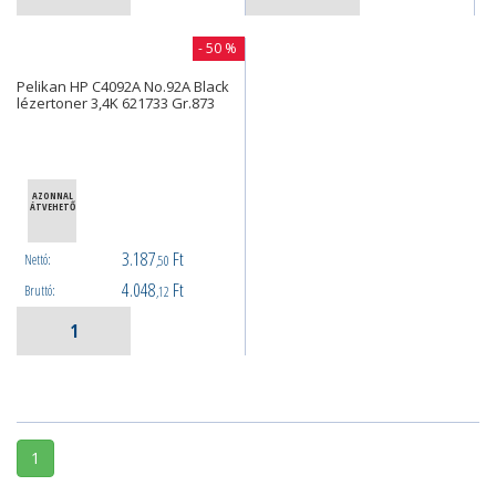
- 50 %
Pelikan HP C4092A No.92A Black
lézertoner 3,4K 621733 Gr.873
AZONNAL
ÁTVEHETŐ
3.187
Ft
Nettó:
,50
4.048
Ft
Bruttó:
,12
1