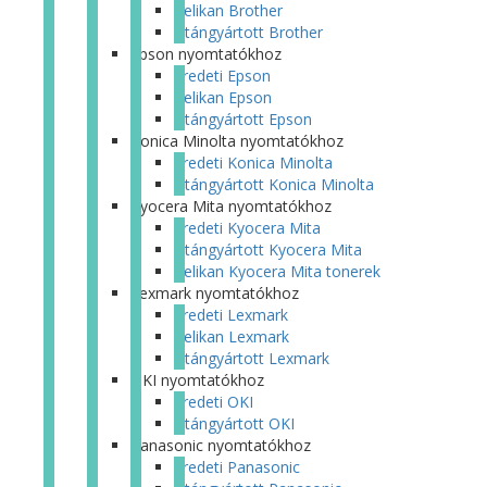
Pelikan Brother
Utángyártott Brother
Epson nyomtatókhoz
Eredeti Epson
Pelikan Epson
Utángyártott Epson
Konica Minolta nyomtatókhoz
Eredeti Konica Minolta
Utángyártott Konica Minolta
Kyocera Mita nyomtatókhoz
Eredeti Kyocera Mita
Utángyártott Kyocera Mita
Pelikan Kyocera Mita tonerek
Lexmark nyomtatókhoz
Eredeti Lexmark
Pelikan Lexmark
Utángyártott Lexmark
OKI nyomtatókhoz
Eredeti OKI
Utángyártott OKI
Panasonic nyomtatókhoz
Eredeti Panasonic