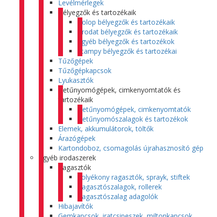
Levélmérlegek
Bélyegzők és tartozékaik
Colop bélyegzők és tartozékaik
Trodat bélyegzők és tartozékaik
Egyéb bélyegzők és tartozékok
Stampy bélyegzők és tartozékai
Tűzőgépek
Tűzőgépkapcsok
Lyukasztók
Betűnyomógépek, cimkenyomtatók és
tartozékaik
Betűnyomógépek, cimkenyomtatók
Betűnyomószalagok és tartozékok
Elemek, akkumulátorok, töltők
Árazógépek
Kartondoboz, csomagolás újrahasznosító gép
Egyéb irodaszerek
Ragasztók
Folyékony ragasztók, sprayk, stiftek
Ragasztószalagok, rollerek
Ragasztószalag adagolók
Hibajavítók
Gemkapcsok, iratcsipeszek, miltonkapcsok