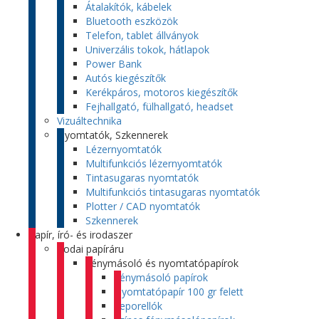
Átalakítók, kábelek
Bluetooth eszközök
Telefon, tablet állványok
Univerzális tokok, hátlapok
Power Bank
Autós kiegészítők
Kerékpáros, motoros kiegészítők
Fejhallgató, fülhallgató, headset
Vizuáltechnika
Nyomtatók, Szkennerek
Lézernyomtatók
Multifunkciós lézernyomtatók
Tintasugaras nyomtatók
Multifunkciós tintasugaras nyomtatók
Plotter / CAD nyomtatók
Szkennerek
Papír, író- és irodaszer
Irodai papíráru
Fénymásoló és nyomtatópapírok
Fénymásoló papírok
Nyomtatópapír 100 gr felett
Leporellók