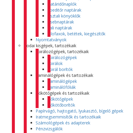
Határidőnaplók
Speditőr naptárak
Asztali könyöklők
Zsebnaptárak
Fali naptárak
Filofaxok, betétek, kiegészítők
Nyomtatványok
Irodai kisgépek, tartozékaik
Spirálozógépek, tartozékaik
Spirálozógépek
Spirálok
Spirál borítók
Laminálógépek és tartozékaik
Laminálógépek
Laminálófóliák
Hőkötőgépek és tartozékaik
Hőkötőgépek
Hőkötőborítók
Papírvágó, hajtogató, lyukasztó, bígelő gépek
Iratmegsemmisítők és tartozékaik
Számológépek és adapterek
Pénzvizsgálók