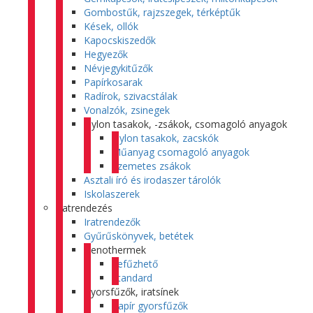
Gombostűk, rajzszegek, térképtűk
Kések, ollók
Kapocskiszedők
Hegyezők
Névjegykitűzők
Papírkosarak
Radírok, szivacstálak
Vonalzók, zsinegek
Nylon tasakok, -zsákok, csomagoló anyagok
Nylon tasakok, zacskók
Műanyag csomagoló anyagok
Szemetes zsákok
Asztali író és irodaszer tárolók
Iskolaszerek
Iratrendezés
Iratrendezők
Gyűrűskönyvek, betétek
Genothermek
Lefűzhető
Standard
Gyorsfűzők, iratsínek
Papír gyorsfűzők