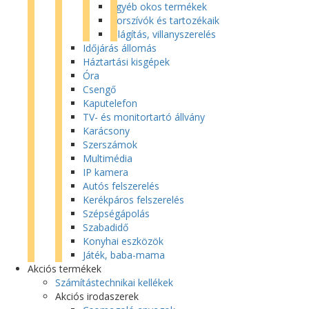
Egyéb okos termékek
Porszívók és tartozékaik
Világítás, villanyszerelés
Időjárás állomás
Háztartási kisgépek
Óra
Csengő
Kaputelefon
TV- és monitortartó állvány
Karácsony
Szerszámok
Multimédia
IP kamera
Autós felszerelés
Kerékpáros felszerelés
Szépségápolás
Szabadidő
Konyhai eszközök
Játék, baba-mama
Akciós termékek
Számítástechnikai kellékek
Akciós irodaszerek