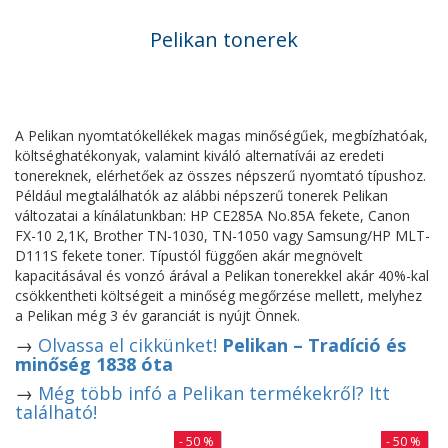
Pelikan tonerek
A Pelikan nyomtatókellékek magas minőségűek, megbízhatóak,
költséghatékonyak, valamint kiváló alternatívái az eredeti
tonereknek, elérhetőek az összes népszerű nyomtató típushoz.
Például megtalálhatók az alábbi népszerű tonerek Pelikan
változatai a kínálatunkban: HP CE285A No.85A fekete, Canon
FX-10 2,1K, Brother TN-1030, TN-1050 vagy Samsung/HP MLT-
D111S fekete toner. Típustól függően akár megnövelt
kapacitásával és vonzó árával a Pelikan tonerekkel akár 40%-kal
csökkentheti költségeit a minőség megőrzése mellett, melyhez
a Pelikan még 3 év garanciát is nyújt Önnek.
→
Olvassa el cikkünket!
Pelikan – Tradíció és
minőség 1838 óta
→
Még több infó a Pelikan termékekről? Itt
található!
- 50 %
- 50 %