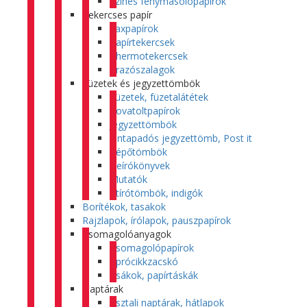
Színes fénymásolópapírok
Tekercses papír
Faxpapírok
Papírtekercsek
Thermotekercsek
Árazószalagok
Füzetek és jegyzettömbök
Füzetek, füzetalátétek
Rovatoltpapírok
Jegyzettömbök
Öntapadós jegyzettömb, Post it
Tépőtömbök
Beírókönyvek
Mutatók
Átírótömbök, indigók
Borítékok, tasakok
Rajzlapok, írólapok, pauszpapírok
Csomagolóanyagok
Csomagolópapírok
Aprócikkzacskó
Zsákok, papírtáskák
Naptárak
Asztali naptárak, hátlapok