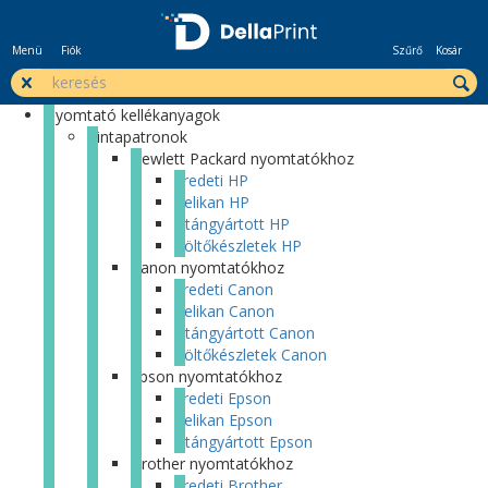
Menü
Fiók
Szűrő
Kosár
Nyomtató kellékanyagok
Tintapatronok
Hewlett Packard nyomtatókhoz
Eredeti HP
Pelikan HP
Utángyártott HP
Töltőkészletek HP
Canon nyomtatókhoz
Eredeti Canon
Pelikan Canon
Utángyártott Canon
Töltőkészletek Canon
Epson nyomtatókhoz
Eredeti Epson
Pelikan Epson
Utángyártott Epson
Brother nyomtatókhoz
Eredeti Brother