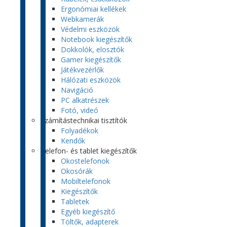
Ergonómiai kellékek
Webkamerák
Védelmi eszközök
Notebook kiegészítők
Dokkolók, elosztók
Gamer kiegészítők
Játékvezérlők
Hálózati eszközök
Navigáció
PC alkatrészek
Fotó, videó
Számítástechnikai tisztítók
Folyadékok
Kendők
Telefon- és tablet kiegészítők
Okostelefonok
Okosórák
Mobiltelefonok
Kiegészítők
Tabletek
Egyéb kiegészítő
Töltők, adapterek